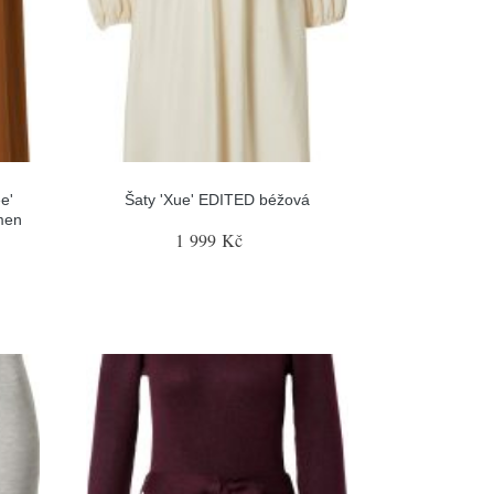
e'
Šaty 'Xue' EDITED béžová
men
1 999 Kč