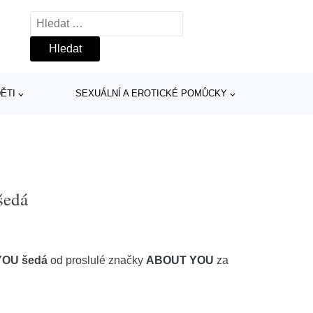
Vyhledávání
ĚTI
SEXUÁLNÍ A EROTICKÉ POMŮCKY
šedá
 YOU šedá
od proslulé značky
ABOUT YOU
za