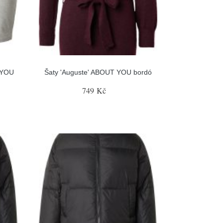
T YOU
Šaty 'Auguste' ABOUT YOU bordó
749 Kč