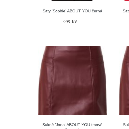
Šaty 'Sophie' ABOUT YOU černá
Ša
999 Kč
Sukně 'Jana' ABOUT YOU tmavě
Su