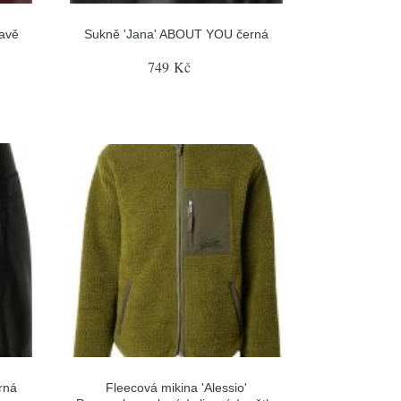
avě
Sukně 'Jana' ABOUT YOU černá
749 Kč
rná
Fleecová mikina 'Alessio'