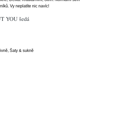
íků. Vy neplatíte nic navíc!
OUT YOU šedá
ivně, Šaty & sukně