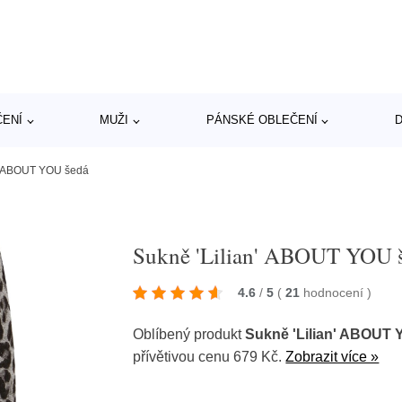
ČENÍ
MUŽI
PÁNSKÉ OBLEČENÍ
D
n' ABOUT YOU šedá
Sukně 'Lilian' ABOUT YOU 
4.6
/
5
(
21
hodnocení
)
Oblíbený produkt
Sukně 'Lilian' ABOUT
přívětivou cenu 679 Kč.
Zobrazit více »