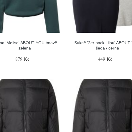
ina 'Melisa' ABOUT YOU tmavě
Sukně '2er pack Lilou' ABOU
zelená
šedá / černá
879 Kč
449 Kč