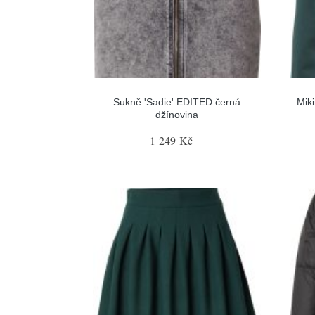
Sukně 'Sadie' EDITED černá
Mik
džínovina
1 249 Kč