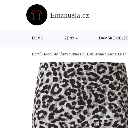
Emanuela.cz
DOMŮ
ŽENY
DÁMSKÉ OBLE
Domů
/
Produkty
/
Ženy
/
Oblečení
/
Exkluzivně
/
Sukně 'Lilia