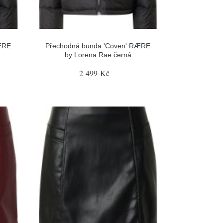
ÆRE
Přechodná bunda 'Coven' RÆRE
by Lorena Rae černá
2 499 Kč