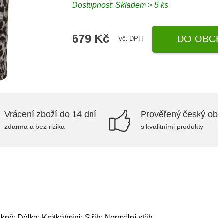
Dostupnost: Skladem > 5 ks
679 Kč
DO OBC
vč. DPH
Vrácení zboží do 14 dní
Prověřený český o
zdarma a bez rizika
s kvalitními produkty
kně; Délka: Krátká/mini; Střih: Normální střih