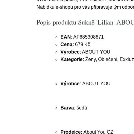
Nabídku e-shopu pro vás připravuje tým odborn
Popis produktu Sukně 'Lilian' AB
EAN:
AF685308871
Cena:
679 Kč
Výrobce:
ABOUT YOU
Kategorie:
Ženy, Oblečení, Exkluz
Výrobce:
ABOUT YOU
Barva:
šedá
Prodejce:
About You CZ