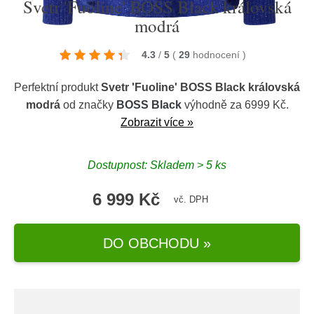
Svetr 'Fuoline' BOSS Black královská
modrá
4.3
/
5
(
29
hodnocení
)
Perfektní produkt
Svetr 'Fuoline' BOSS Black královská
modrá
od značky
BOSS Black
výhodně za 6999 Kč.
Zobrazit více »
Dostupnost: Skladem > 5 ks
6 999 Kč
vč. DPH
DO OBCHODU »