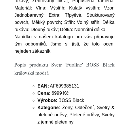
rukávy, Žebrovaný okraj, Popuštěná ramena;
Materiál: Vlna; Výstřih: Kulatý výstřih; Vzor:
Jednobarevný; Extra: Třpytivé, Strukturovaný
povrch, Měkký povrch; Střih: Volný střih; Délka
rukávu: Dlouhý rukáv; Délka: Normální délka
Nabídku v našem katalogu pro vás připravuje
tým odborníků. Jsme si jistí, že toto ocení
nejeden zákazník.
Popis produktu Svetr 'Fuoline' BOSS Black
královská modrá
EAN:
AF699385131
Cena:
6999 Kč
Výrobce:
BOSS Black
Kategorie:
Ženy, Oblečení, Svetry &
pletené oděvy, Pletené oděvy, Svetry
z jemné pleteniny