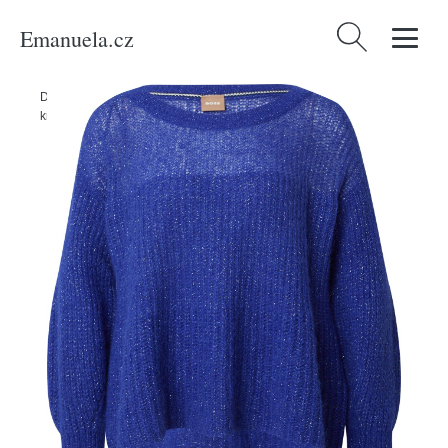
Emanuela.cz
Vyhledávání
Domů
/
Produkty
/
Ženy
/
Oblečení
/
Svetr 'Fuoline' BOSS Black
královská modrá