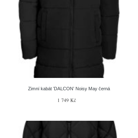
Zimní kabát 'DALCON' Noisy May černá
1 749 Kč