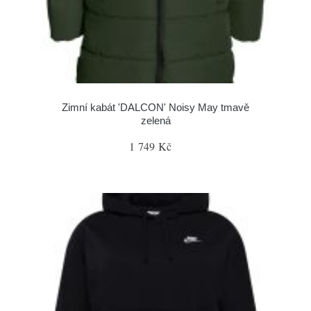
Zimní kabát 'DALCON' Noisy May tmavě
zelená
1 749 Kč