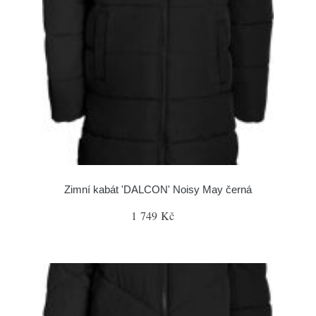
Zimní kabát 'DALCON' Noisy May černá
1 749 Kč