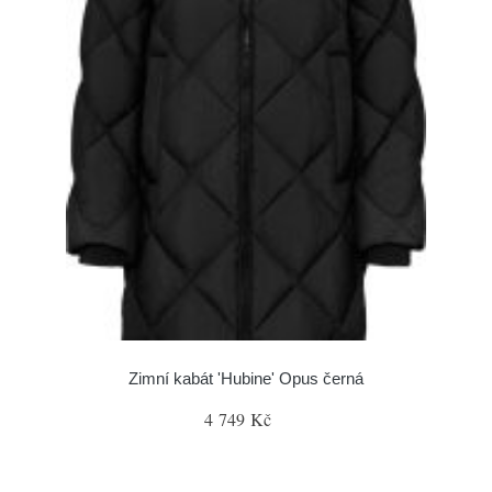
Zimní kabát 'Hubine' Opus černá
4 749 Kč