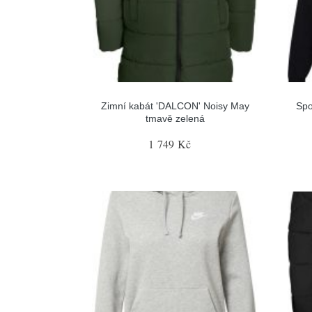
Zimní kabát 'DALCON' Noisy May
Spo
tmavě zelená
1 749 Kč