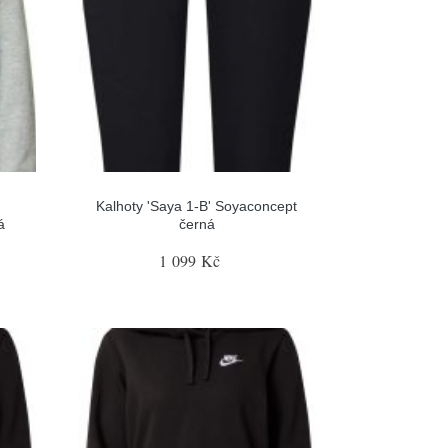
Kalhoty 'Saya 1-B' Soyaconcept
á
černá
1 099 Kč