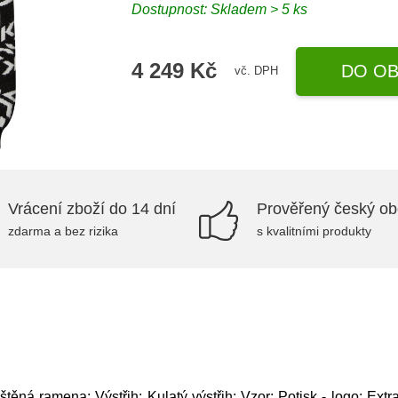
Dostupnost: Skladem > 5 ks
4 249 Kč
DO OB
vč. DPH
Vrácení zboží do 14 dní
Prověřený český o
zdarma a bez rizika
s kvalitními produkty
ěná ramena; Výstřih: Kulatý výstřih; Vzor: Potisk - logo; Extra