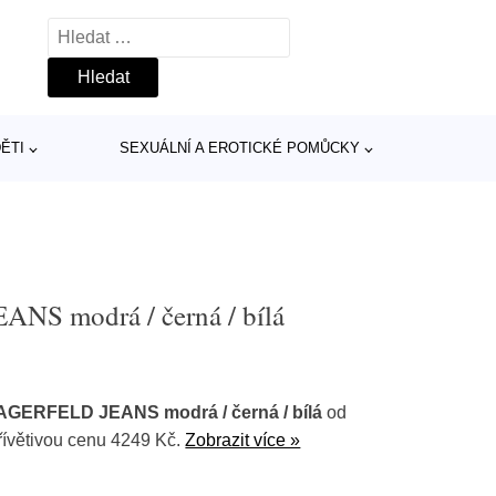
Vyhledávání
ĚTI
SEXUÁLNÍ A EROTICKÉ POMŮCKY
S modrá / černá / bílá
AGERFELD JEANS modrá / černá / bílá
od
řívětivou cenu 4249 Kč.
Zobrazit více »