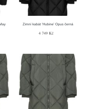
 May
Zimní kabát 'Hubine' Opus černá
4 749 Kč