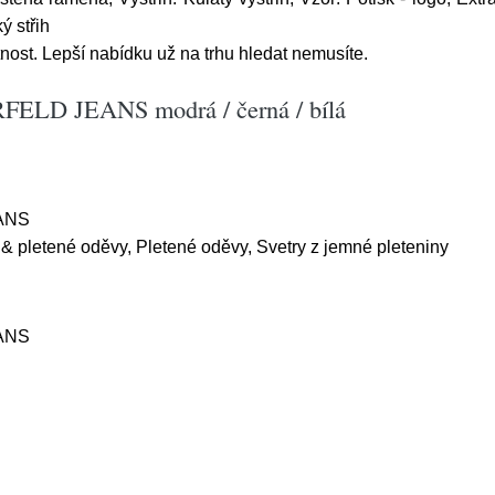
ý střih
st. Lepší nabídku už na trhu hledat nemusíte.
FELD JEANS modrá / černá / bílá
ANS
& pletené oděvy, Pletené oděvy, Svetry z jemné pleteniny
ANS