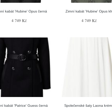
ní kabát 'Hubine' Opus černá
Zimní kabát 'Hubine' Opus kh
4 749 Kč
4 749 Kč
ní kabát 'Patrice' Guess černá
Společenské šaty Laona kré