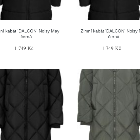
ní kabát 'DALCON' Noisy May
Zimní kabát 'DALCON' Noisy
černá
černá
1 749 Kč
1 749 Kč