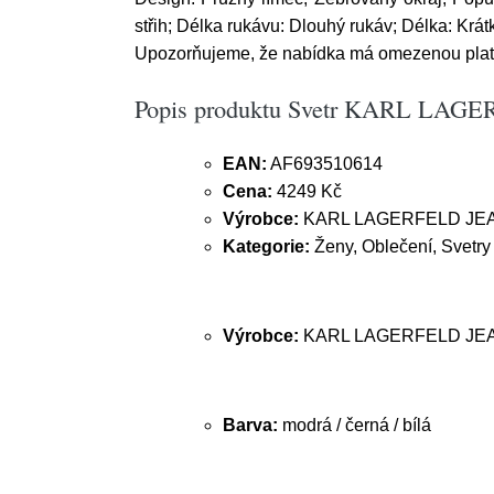
střih; Délka rukávu: Dlouhý rukáv; Délka: Krátk
Upozorňujeme, že nabídka má omezenou platno
Popis produktu Svetr KARL LAGER
EAN:
AF693510614
Cena:
4249 Kč
Výrobce:
KARL LAGERFELD JE
Kategorie:
Ženy, Oblečení, Svetry 
Výrobce:
KARL LAGERFELD JE
Barva:
modrá / černá / bílá