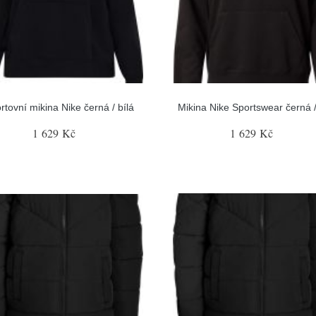
rtovní mikina Nike černá / bílá
Mikina Nike Sportswear černá /
1 629 Kč
1 629 Kč