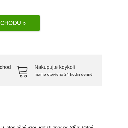
CHODU »
bchod
Nakupujte kdykoli
máme otevřeno 24 hodin denně
: Celoplošný vzor, Potisk značky; Střih: Volný