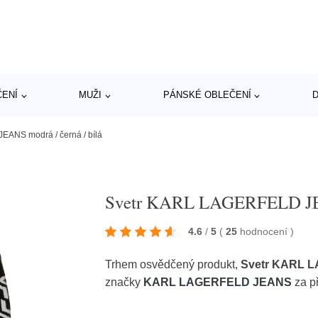
ČENÍ
MUŽI
PÁNSKÉ OBLEČENÍ
D
ANS modrá / černá / bílá
Svetr KARL LAGERFELD JEAN
4.6
/
5
(
25
hodnocení
)
Trhem osvědčený produkt,
Svetr KARL L
značky
KARL LAGERFELD JEANS
za p