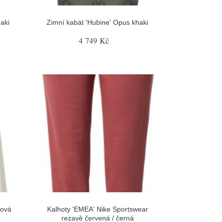
aki
Zimní kabát 'Hubine' Opus khaki
4 749 Kč
mová
Kalhoty 'EMEA' Nike Sportswear
rezavě červená / černá