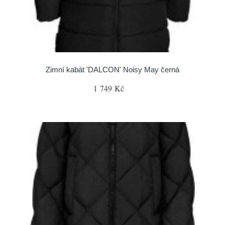
Zimní kabát 'DALCON' Noisy May černá
1 749 Kč