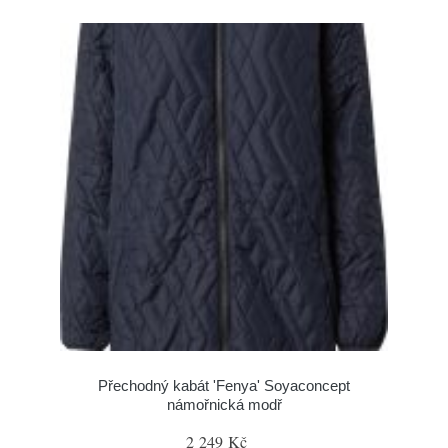
Přechodný kabát 'Fenya' Soyaconcept
námořnická modř
2 249 Kč