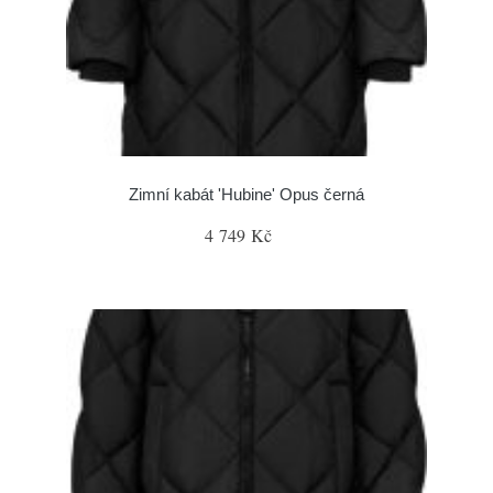
Zimní kabát 'Hubine' Opus černá
4 749 Kč