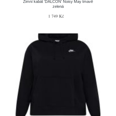
Zimní kabát 'DALCON' Noisy May tmavě
zelená
1 749 Kč