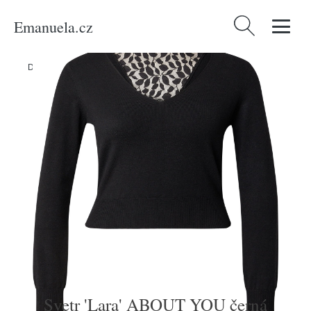
Emanuela.cz
Vyhledávání
Domů
/
Produkty
/
Ženy
/
Oblečení
/
Svetr 'Lara' ABOUT YOU černá
Svetr 'Lara' ABOUT YOU černá