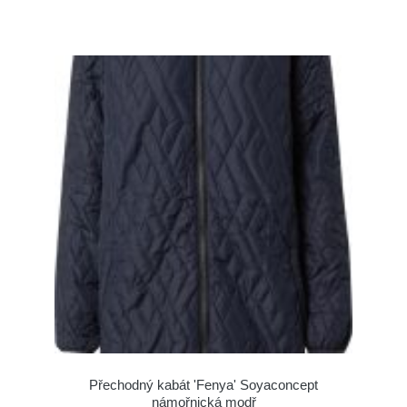
Přechodný kabát 'Fenya' Soyaconcept
námořnická modř