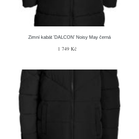
Zimní kabát 'DALCON' Noisy May černá
1 749 Kč