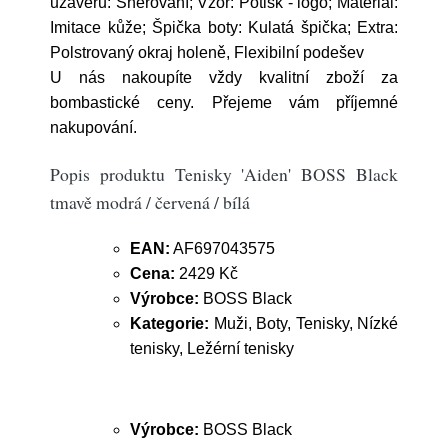
uzávěru: Šněrování; Vzor: Potisk - logo; Materiál:
Imitace kůže; Špička boty: Kulatá špička; Extra:
Polstrovaný okraj holeně, Flexibilní podešev
U nás nakoupíte vždy kvalitní zboží za
bombastické ceny. Přejeme vám příjemné
nakupování.
Popis produktu Tenisky 'Aiden' BOSS Black
tmavě modrá / červená / bílá
EAN:
AF697043575
Cena:
2429 Kč
Výrobce:
BOSS Black
Kategorie:
Muži, Boty, Tenisky, Nízké
tenisky, Ležérní tenisky
Výrobce:
BOSS Black