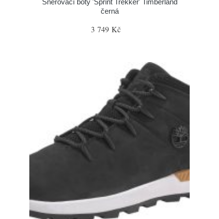
Šněrovací boty 'Sprint Trekker' Timberland
černá
3 749 Kč