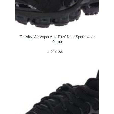
Tenisky 'Air VaporMax Plus' Nike Sportswear
černá
5 649 Kč