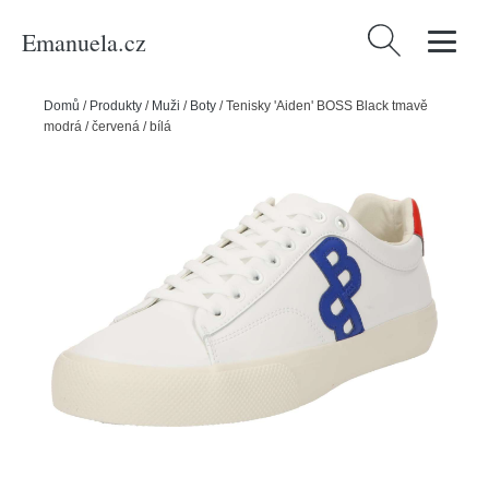
Emanuela.cz
Vyhledávání
Domů
/
Produkty
/
Muži
/
Boty
/
Tenisky 'Aiden' BOSS Black tmavě
modrá / červená / bílá