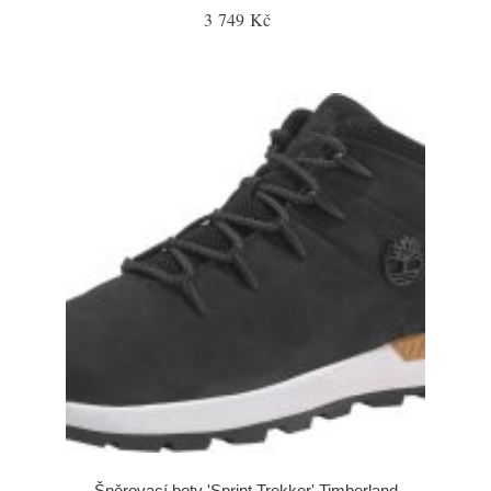
3 749 Kč
Šněrovací boty 'Sprint Trekker' Timberland