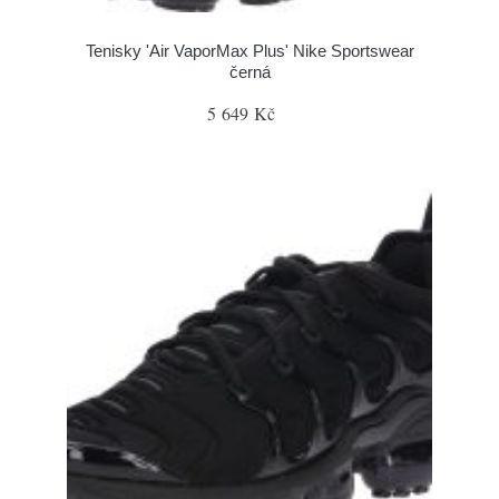
Tenisky 'Air VaporMax Plus' Nike Sportswear
černá
5 649 Kč