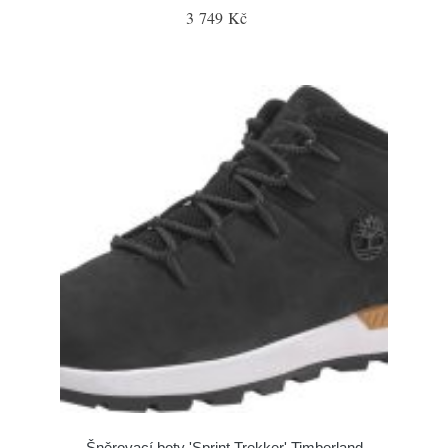
3 749 Kč
Šněrovací boty 'Sprint Trekker' Timberland