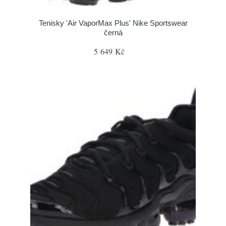
Tenisky 'Air VaporMax Plus' Nike Sportswear
černá
5 649 Kč