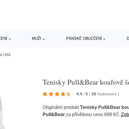
ČENÍ
MUŽI
PÁNSKÉ OBLEČENÍ
D
 / bílá
Tenisky Pull&Bear kouřově še
4.4
/
5
(
26
hodnocení
)
Originální produkt
Tenisky Pull&Bear kou
Pull&Bear
za přívětivou cenu 699 Kč.
Zob