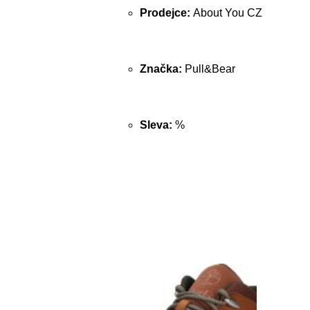
Prodejce:
About You CZ
Značka:
Pull&Bear
Sleva:
%