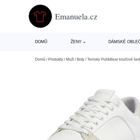
Emanuela.cz
DOMŮ
ŽENY
DÁMSKÉ OBLE
Domů
/
Produkty
/
Muži
/
Boty
/
Tenisky Pull&Bear kouřově šedá