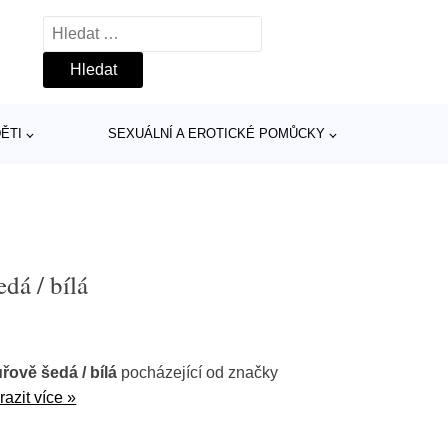
Vyhledávání
ĚTI
SEXUÁLNÍ A EROTICKÉ POMŮCKY
dá / bílá
řově šedá / bílá
pocházející od značky
razit více »