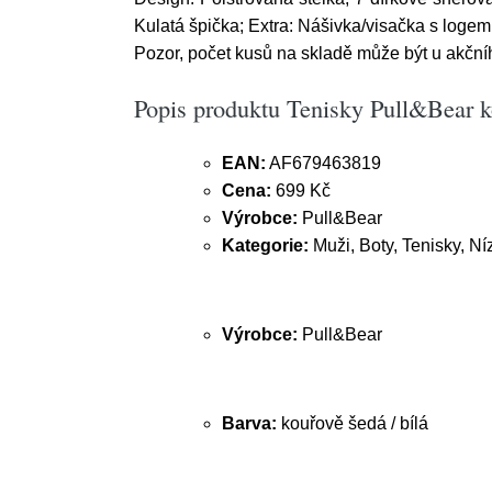
Kulatá špička; Extra: Nášivka/visačka s logem
Pozor, počet kusů na skladě může být u akční
Popis produktu Tenisky Pull&Bear ko
EAN:
AF679463819
Cena:
699 Kč
Výrobce:
Pull&Bear
Kategorie:
Muži, Boty, Tenisky, Ní
Výrobce:
Pull&Bear
Barva:
kouřově šedá / bílá