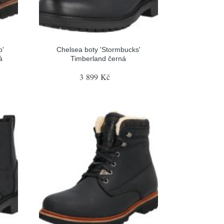
o'
Chelsea boty 'Stormbucks'
á
Timberland černá
3 899 Kč