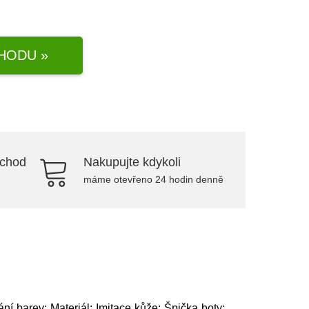
HODU »
bchod
Nakupujte kdykoli
máme otevřeno 24 hodin denně
í barev; Materiál: Imitace kůže; Špička boty: