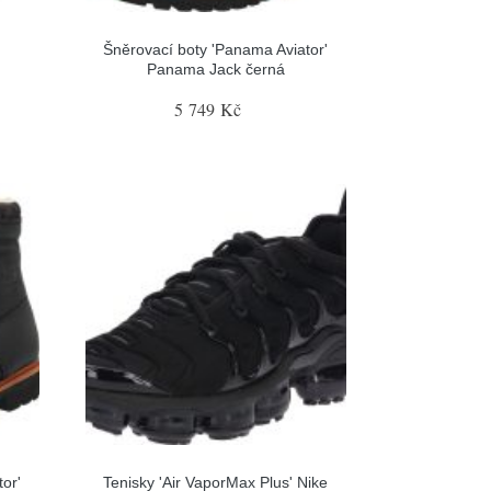
'
Šněrovací boty 'Panama Aviator'
Panama Jack černá
5 749 Kč
or'
Tenisky 'Air VaporMax Plus' Nike