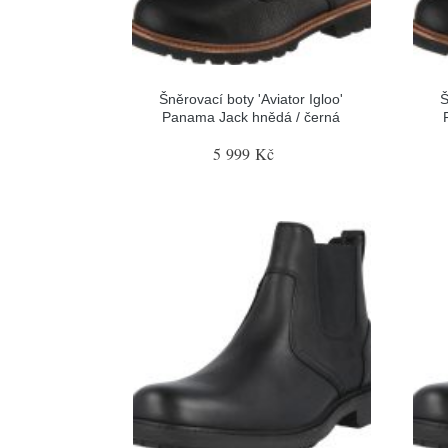
Šněrovací boty 'Aviator Igloo'
Š
Panama Jack hnědá / černá
5 999 Kč