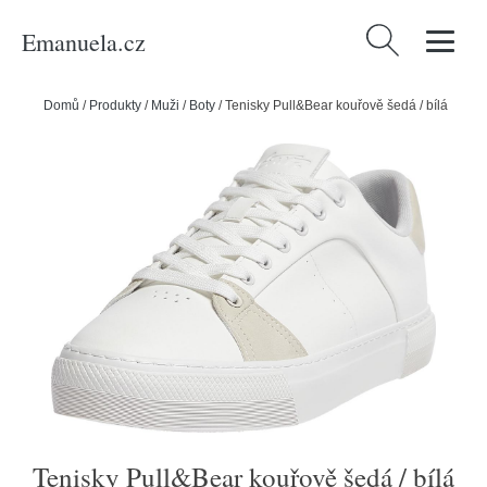
Emanuela.cz
Vyhledávání
Domů
/
Produkty
/
Muži
/
Boty
/
Tenisky Pull&Bear kouřově šedá / bílá
Tenisky Pull&Bear kouřově šedá / bílá