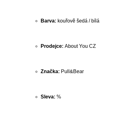
Barva:
kouřově šedá / bílá
Prodejce:
About You CZ
Značka:
Pull&Bear
Sleva:
%