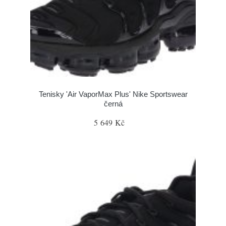
Tenisky 'Air VaporMax Plus' Nike Sportswear
černá
5 649 Kč