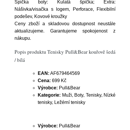
Špička boty: Kulatá špička; Extra:
Nášivka/visačka s logem, Perforace, Flexibilní
podešev, Kovové kroužky
Ceny zboží a skladovou dostupnost neustále
aktualizujeme. Garantujeme spokojenost z
nákupu.
Popis produktu Tenisky Pull&Bear kouřově šedá
/ bílá
EAN:
AF679464569
Cena:
699 Kč
Výrobce:
Pull&Bear
Kategorie:
Muži, Boty, Tenisky, Nízké
tenisky, Ležérní tenisky
Výrobce:
Pull&Bear