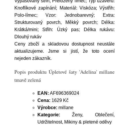
Vypasovaný střih, Přeložený límec; Typ uzávěru:
Knoflíkové zapínání; Materiál: Viskóza; Výstřih:
Polo-límec; Vzor: Jednobarevný; Extra:
Strukturovaný povrch, Měkký povrch; Délka:
Krátká/mini; Střih: Úzký pas; Délka rukávu:
Dlouhý rukáv
Ceny zboží a skladovou dostupnost neustále
aktualizujeme. Jsme si jistí, že toto ocení
nejeden zákazník.
Popis produktu Úpletové šaty 'Adelina' millane
tmavě zelená
EAN:
AF696369024
Cena:
1629 Kč
Výrobce:
millane
Kategorie:
Ženy, Oblečení,
Udržitelnost, Mikiny & pletené oděvy