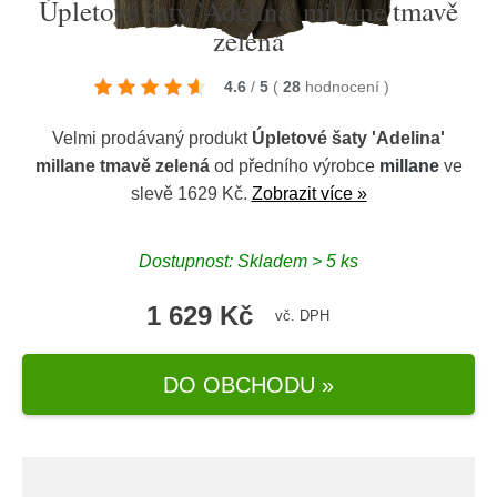
Úpletové šaty 'Adelina' millane tmavě
zelená
4.6
/
5
(
28
hodnocení
)
Velmi prodávaný produkt
Úpletové šaty 'Adelina'
millane tmavě zelená
od předního výrobce
millane
ve
slevě 1629 Kč.
Zobrazit více »
Dostupnost: Skladem > 5 ks
1 629 Kč
vč. DPH
DO OBCHODU »