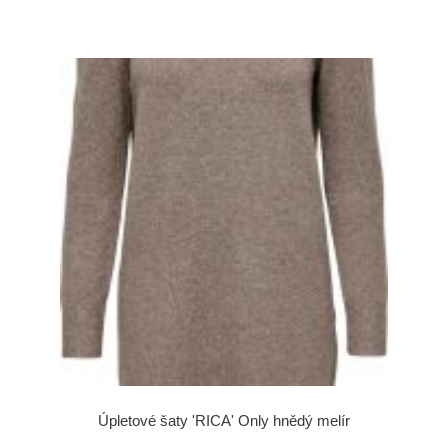
Úpletové šaty 'RICA' Only hnědý melír