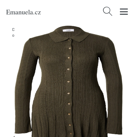
Emanuela.cz
Vyhledávání
Domů
/
Produkty
/
Ženy
/
Oblečení
/
Udržitelnost
/
Mikiny & pletené
oděvy
/
Úpletové šaty 'Adelina' millane tmavě zelená