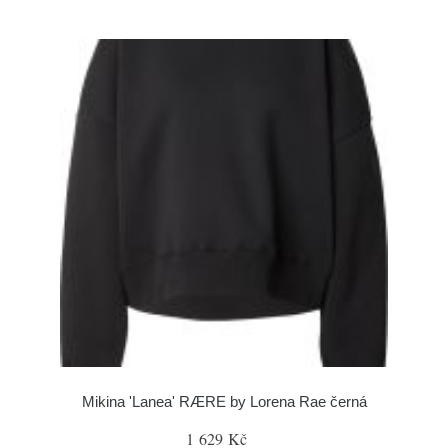
Mikina 'Lanea' RÆRE by Lorena Rae černá
1 629 Kč