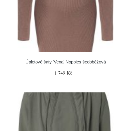
Úpletové šaty 'Vena' Noppies šedobéžová
1 749 Kč