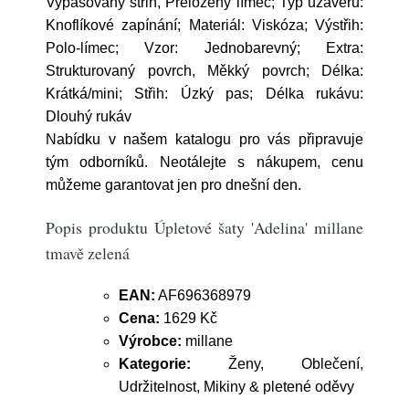
Vypasovaný střih, Přeložený límec; Typ uzávěru:
Knoflíkové zapínání; Materiál: Viskóza; Výstřih:
Polo-límec; Vzor: Jednobarevný; Extra:
Strukturovaný povrch, Měkký povrch; Délka:
Krátká/mini; Střih: Úzký pas; Délka rukávu:
Dlouhý rukáv
Nabídku v našem katalogu pro vás připravuje
tým odborníků. Neotálejte s nákupem, cenu
můžeme garantovat jen pro dnešní den.
Popis produktu Úpletové šaty 'Adelina' millane
tmavě zelená
EAN:
AF696368979
Cena:
1629 Kč
Výrobce:
millane
Kategorie:
Ženy, Oblečení,
Udržitelnost, Mikiny & pletené oděvy