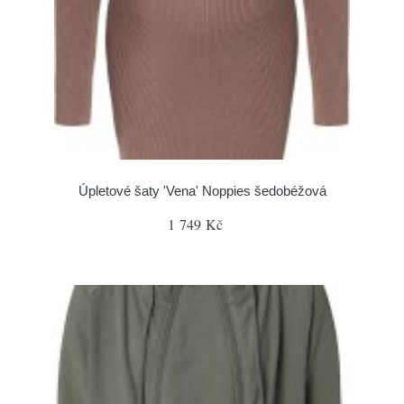
Úpletové šaty 'Vena' Noppies šedobéžová
1 749 Kč