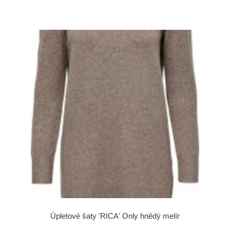
Úpletové šaty 'RICA' Only hnědý melír