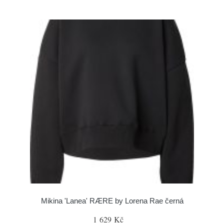
Mikina 'Lanea' RÆRE by Lorena Rae černá
1 629 Kč