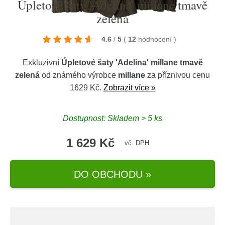
Úpletové šaty 'Adelina' millane tmavě
zelená
4.6
/
5
(
12
hodnocení
)
Exkluzivní
Úpletové šaty 'Adelina' millane tmavě
zelená
od známého výrobce
millane
za příznivou cenu
1629 Kč.
Zobrazit více »
Dostupnost: Skladem > 5 ks
1 629 Kč
vč. DPH
DO OBCHODU »