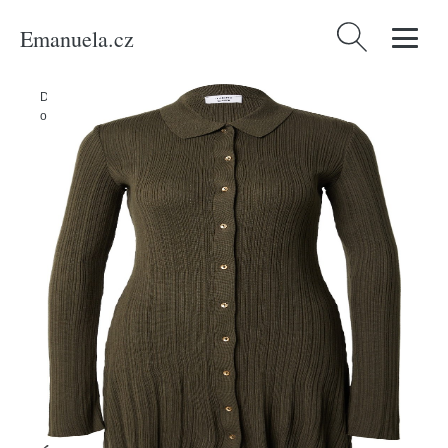
Emanuela.cz
Vyhledávání
Domů
/
Produkty
/
Ženy
/
Oblečení
/
Udržitelnost
/
Mikiny & pletené
oděvy
/
Úpletové šaty 'Adelina' millane tmavě zelená