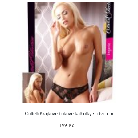
Cottelli Krajkové bokové kalhotky s otvorem
199 Kč