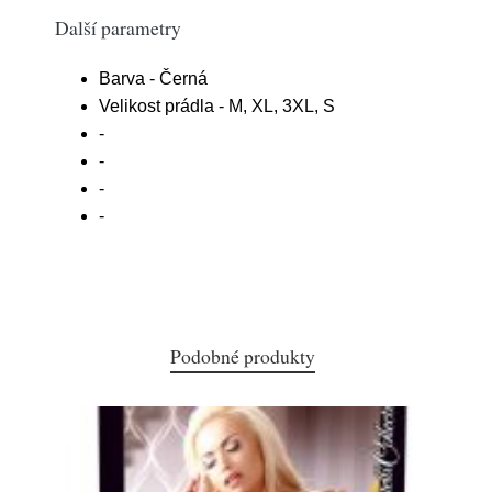
Další parametry
Barva - Černá
Velikost prádla - M, XL, 3XL, S
-
-
-
-
Podobné produkty