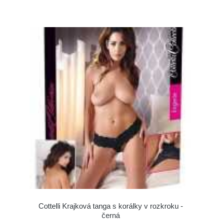
Cottelli Krajková tanga s korálky v rozkroku -
černá