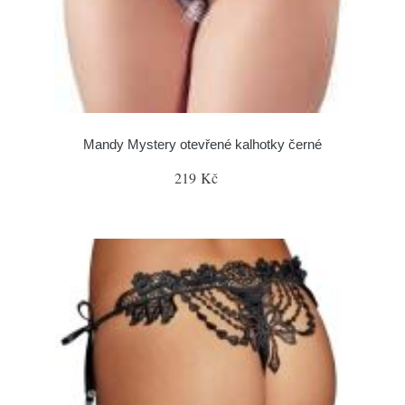
Mandy Mystery otevřené kalhotky černé
219 Kč