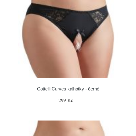
Cottelli Curves kalhotky - černé
299 Kč