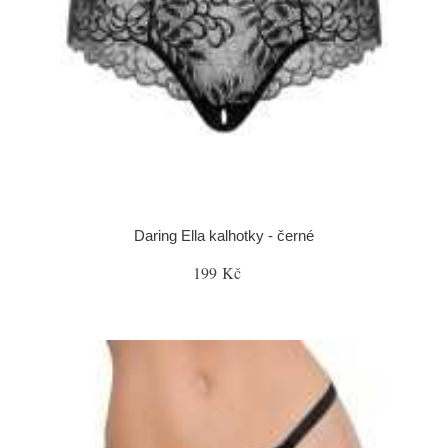
Daring Ella kalhotky - černé
199 Kč