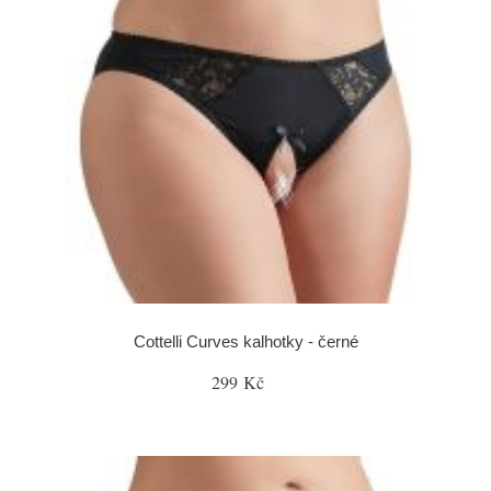
Cottelli Curves kalhotky - černé
299 Kč