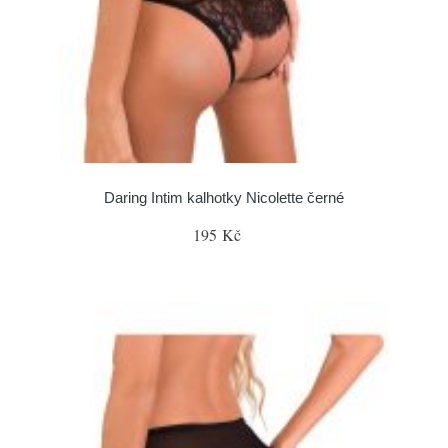
Daring Intim kalhotky Nicolette černé
195 Kč