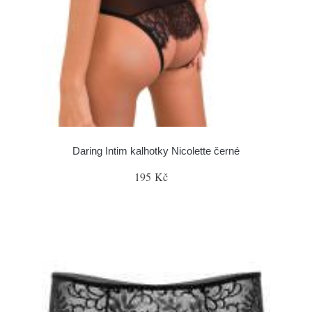
Daring Intim kalhotky Nicolette černé
195 Kč