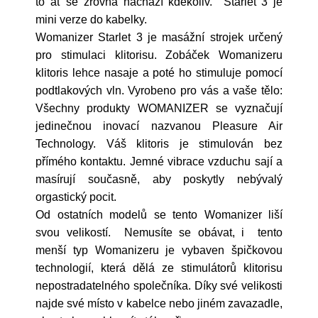
to ať se zrovna nachází kdekoliv. Starlet 3 je
mini verze do kabelky.
Womanizer Starlet 3 je masážní strojek určený
pro stimulaci klitorisu. Zobáček Womanizeru
klitoris lehce nasaje a poté ho stimuluje pomocí
podtlakových vln. Vyrobeno pro vás a vaše tělo:
Všechny produkty WOMANIZER se vyznačují
jedinečnou inovací nazvanou Pleasure Air
Technology. Váš klitoris je stimulován bez
přímého kontaktu. Jemné vibrace vzduchu sají a
masírují současně, aby poskytly nebývalý
orgastický pocit.
Od ostatních modelů se tento Womanizer liší
svou velikostí. Nemusíte se obávat, i tento
menší typ Womanizeru je vybaven špičkovou
technologií, která dělá ze stimulátorů klitorisu
nepostradatelného společníka. Díky své velikosti
najde své místo v kabelce nebo jiném zavazadle,