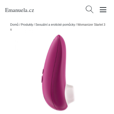
Emanuela.cz
Vyhledávání
Domů
/
Produkty
/
Sexuální a erotické pomůcky
/
Womanizer Starlet 3
stimulátor klitorisu Pink