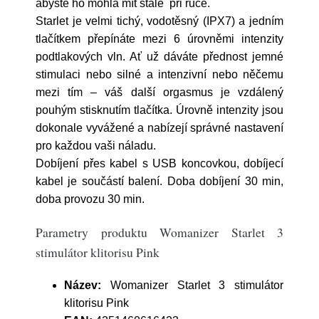
abyste ho mohla mít stále při ruce.
Starlet je velmi tichý, vodotěsný (IPX7) a jedním
tlačítkem přepínáte mezi 6 úrovněmi intenzity
podtlakových vln. Ať už dáváte přednost jemné
stimulaci nebo silné a intenzivní nebo něčemu
mezi tím – váš další orgasmus je vzdálený
pouhým stisknutím tlačítka. Úrovně intenzity jsou
dokonale vyvážené a nabízejí správné nastavení
pro každou vaši náladu.
Dobíjení přes kabel s USB koncovkou, dobíjecí
kabel je součástí balení. Doba dobíjení 30 min,
doba provozu 30 min.
Parametry produktu Womanizer Starlet 3
stimulátor klitorisu Pink
Název:
Womanizer Starlet 3 stimulátor
klitorisu Pink