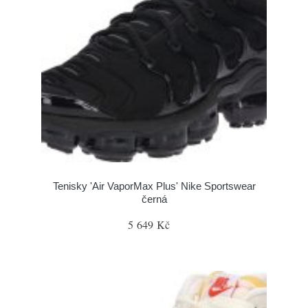
Tenisky 'Air VaporMax Plus' Nike Sportswear
černá
5 649 Kč