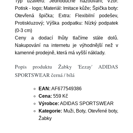
Typ uzávěru: Jednoduché nazouvání; Vzor:
Potisk - logo; Materiál: Imitace kůže; Špička boty:
Otevřená špička; Extra: Flexibilní podešev,
Protiskluzový; Výška podpatku: Nízký podpatek
(0-3 cm)
Ceny a dodací lhůty tlačíme stále dolů.
Nakupování na internetu je výhodnější než v
kamenné prodejně, která má vyšší náklady.
Popis produktu Žabky 'Eezay' ADIDAS
SPORTSWEAR černá / bílá
EAN:
AF677549386
Cena:
559 Kč
Výrobce:
ADIDAS SPORTSWEAR
Kategorie:
Muži, Boty, Otevřené boty,
Žabky