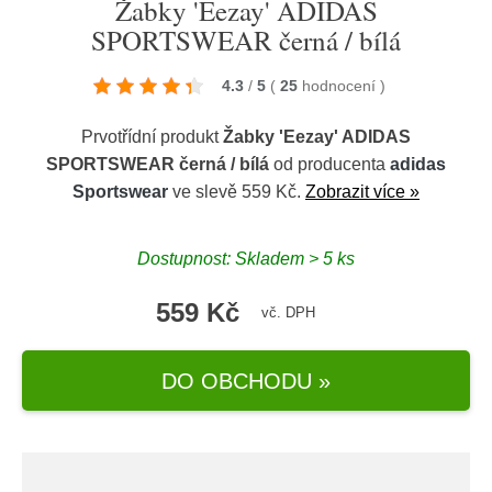
Žabky 'Eezay' ADIDAS
SPORTSWEAR černá / bílá
4.3
/
5
(
25
hodnocení
)
Prvotřídní produkt
Žabky 'Eezay' ADIDAS
SPORTSWEAR černá / bílá
od producenta
adidas
Sportswear
ve slevě 559 Kč.
Zobrazit více »
Dostupnost: Skladem > 5 ks
559 Kč
vč. DPH
DO OBCHODU »