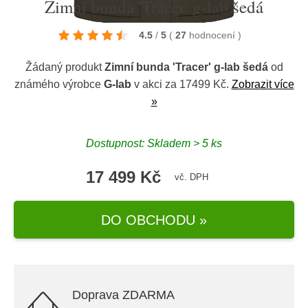
Zimní bunda 'Tracer' g-lab šedá
4.5
/
5
(
27
hodnocení
)
Žádaný produkt
Zimní bunda 'Tracer' g-lab šedá
od
známého výrobce
G-lab
v akci za 17499 Kč.
Zobrazit více
»
Dostupnost: Skladem > 5 ks
17 499 Kč
vč. DPH
DO OBCHODU »
Doprava ZDARMA