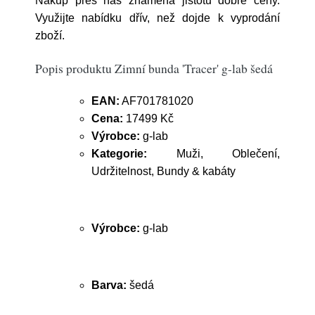
Nákup přes nás znamená jistotu dobré ceny.
Využijte nabídku dřív, než dojde k vyprodání
zboží.
Popis produktu Zimní bunda 'Tracer' g-lab šedá
EAN:
AF701781020
Cena:
17499 Kč
Výrobce:
g-lab
Kategorie:
Muži, Oblečení,
Udržitelnost, Bundy & kabáty
Výrobce:
g-lab
Barva:
šedá