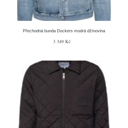
Přechodná bunda Dockers modrá džínovina
3 349 Kč