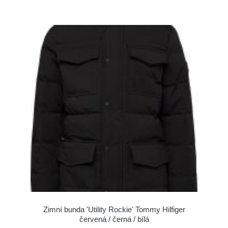
Zimní bunda 'Utility Rockie' Tommy Hilfiger
červená / černá / bílá