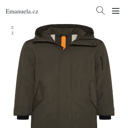
Emanuela.cz
Vyhledávání
Domů
/
Produkty
/
Muži
/
Oblečení
/
Udržitelnost
/
Bundy & kabáty
/
Zimní bunda 'Tracer' g-lab šedá