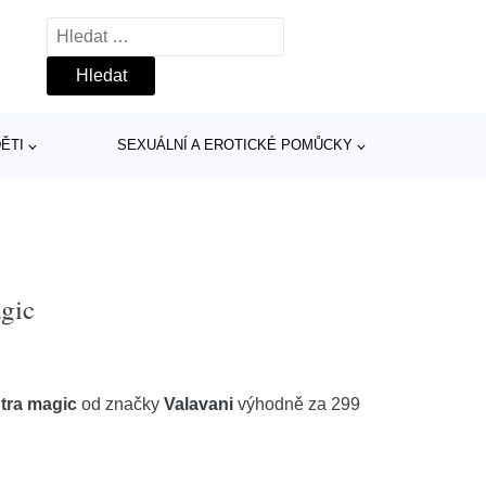
Vyhledávání
ĚTI
SEXUÁLNÍ A EROTICKÉ POMŮCKY
agic
tra magic
od značky
Valavani
výhodně za 299