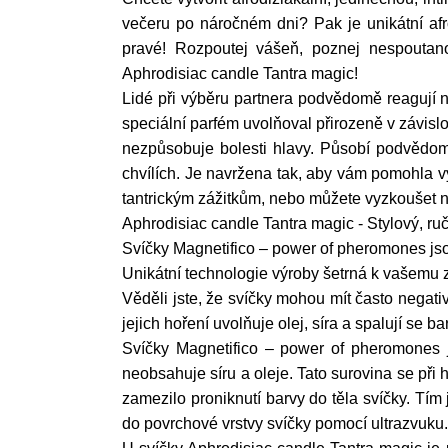
večeru po náročném dni? Pak je unikátní afr
pravé! Rozpoutej vášeň, poznej nespoutan
Aphrodisiac candle Tantra magic!
Lidé při výběru partnera podvědomě reagují n
speciální parfém uvolňoval přirozeně v závislost
nezpůsobuje bolesti hlavy. Působí podvědo
chvílích. Je navržena tak, aby vám pomohla vy
tantrickým zážitkům, nebo můžete vyzkoušet 
Aphrodisiac candle Tantra magic - Stylový, ru
Svíčky Magnetifico – power of pheromones jso
Unikátní technologie výroby šetrná k vašemu z
Věděli jste, že svíčky mohou mít často negati
jejich hoření uvolňuje olej, síra a spalují se b
Svíčky Magnetifico – power of pheromones js
neobsahuje síru a oleje. Tato surovina se při
zamezilo proniknutí barvy do těla svíčky. Tím 
do povrchové vrstvy svíčky pomocí ultrazvuku.