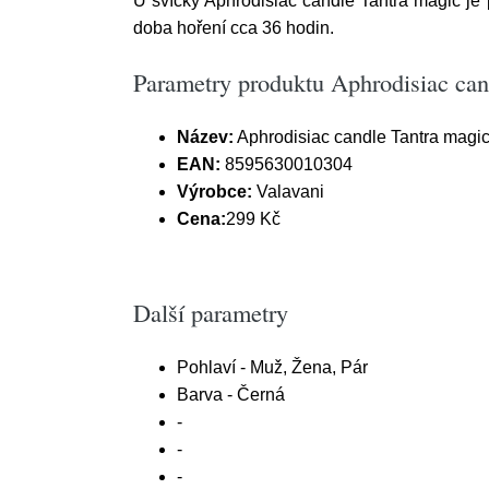
U svíčky Aphrodisiac candle Tantra magic je po
doba hoření cca 36 hodin.
Parametry produktu Aphrodisiac can
Název:
Aphrodisiac candle Tantra magi
EAN:
8595630010304
Výrobce:
Valavani
Cena:
299 Kč
Další parametry
Pohlaví - Muž, Žena, Pár
Barva - Černá
-
-
-