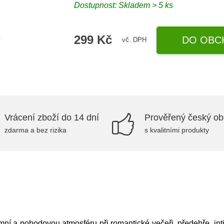
Dostupnost: Skladem > 5 ks
299 Kč
DO OBC
vč. DPH
Vrácení zboží do 14 dní
Prověřený český o
zdarma a bez rizika
s kvalitními produkty
timní a pohodovou atmosféru při romantické večeři, předehře, in