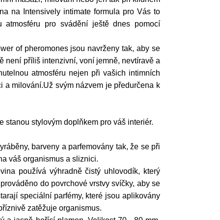
a na Intensively intimate formula pro Vás to
u atmosféru pro svádění ještě dnes pomocí
power of pheromones jsou navrženy tak, aby se
ě není příliš intenzivní, voní jemně, nevtíravě a
elnou atmosféru nejen při vašich intimních
xaci a milování.Už svým názvem je předurčena k
 stanou stylovým doplňkem pro váš interiér.
vyráběny, barveny a parfemovány tak, že se při
 na váš organismus a sliznici.
vina používá výhradně čistý uhlovodík, který
y prováděno do povrchové vrstvy svíčky, aby se
tarají speciální parfémy, které jsou aplikovány
příznivě zatěžuje organismus.