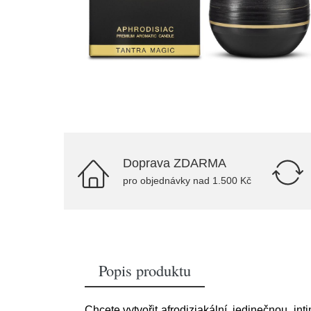
Doprava ZDARMA
pro objednávky nad 1.500 Kč
Popis produktu
Chcete vytvořit afrodiziakální, jedinečnou, in