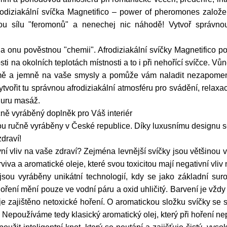
odiziakální svíčka Magnetifico – power of pheromones založen
ou sílu "feromonů" a nenechej nic náhodě! Vytvoř správno
a onu pověstnou "chemii". Afrodiziakální svíčky Magnetifico 
i na okolních teplotách místnosti a to i při nehořící svíčce. Vůn
mě a jemně na vaše smysly a pomůže vám naladit nezapomenut
tvořit tu správnou afrodiziakální atmosféru pro svádění, rela
nuru masáž.
čně vyráběný doplněk pro Váš interiér
u ručně vyráběny v České republice. Díky luxusnímu designu se
draví!
vní vliv na vaše zdraví? Zejména levnější svíčky jsou většinou 
arviva a aromatické oleje, které svou toxicitou mají negativní vliv
ou vyráběny unikátní technologií, kdy se jako základní suro
 hoření mění pouze ve vodní páru a oxid uhličitý. Barvení je vžd
je zajištěno netoxické hoření. O aromatickou složku svíčky se s
 Nepoužíváme tedy klasický aromatický olej, který při hoření ne