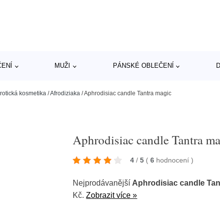
ČENÍ
MUŽI
PÁNSKÉ OBLEČENÍ
D
otická kosmetika
/
Afrodiziaka
/
Aphrodisiac candle Tantra magic
Aphrodisiac candle Tantra m
4
/
5
(
6
hodnocení
)
Nejprodávanější
Aphrodisiac candle Tan
Kč.
Zobrazit více »