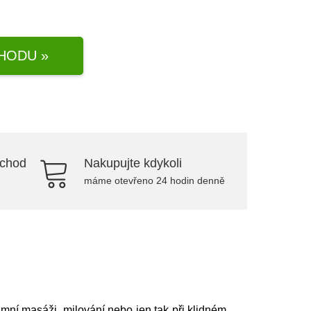
HODU »
bchod
Nakupujte kdykoli
máme otevřeno 24 hodin denně
timní masáži, milování nebo jen tak při klidném