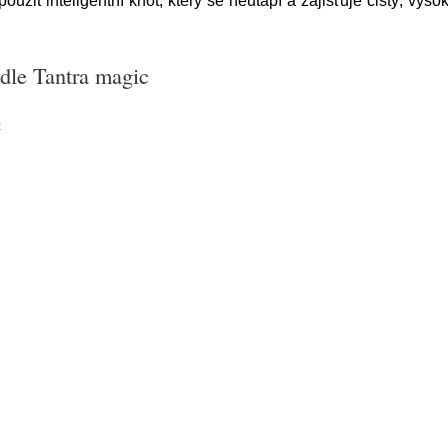
užit inteligentní knot, který se neutápí a zajišťuje čistý, vys
dle Tantra magic
c