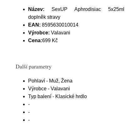
Název:
SexUP Aphrodisiac 5x25ml
doplněk stravy
EAN:
8595630010014
Výrobce:
Valavani
Cena:
699 Kč
Další parametry
Pohlaví - Muž, Žena
Výrobce - Valavani
Typ balení - Klasické hrdlo
-
-
-