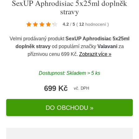
SexUP Aphrodisiac 5x25ml doplněk
stravy
4.2
/
5
(
12
hodnocení
)
Velmi prodávaný produkt
SexUP Aphrodisiac 5x25ml
doplněk stravy
od populární značky
Valavani
za
příznivou cenu 699 Kč.
Zobrazit více »
Dostupnost: Skladem > 5 ks
699 Kč
vč. DPH
DO OBCHODU »