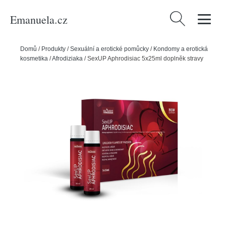
Emanuela.cz
Vyhledávání
Domů
/
Produkty
/
Sexuální a erotické pomůcky
/
Kondomy a erotická
kosmetika
/
Afrodiziaka
/
SexUP Aphrodisiac 5x25ml doplněk stravy