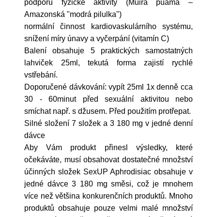
podporu fyzické aktivity (Muira puama –
Amazonská "modrá pilulka")
normální činnost kardiovaskulárního systému,
snížení míry únavy a vyčerpání (vitamín C)
Balení obsahuje 5 praktických samostatných
lahviček 25ml, tekutá forma zajistí rychlé
vstřebání.
Doporučené dávkování: vypít 25ml 1x denně cca
30 - 60minut před sexuální aktivitou nebo
smíchat např. s džusem. Před použitím protřepat.
Silné složení 7 složek a 3 180 mg v jedné denní
dávce
Aby Vám produkt přinesl výsledky, které
očekáváte, musí obsahovat dostatečné množství
účinných složek SexUP Aphrodisiac obsahuje v
jedné dávce 3 180 mg směsi, což je mnohem
více než většina konkurenčních produktů. Mnoho
produktů obsahuje pouze velmi malé množství