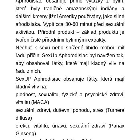
Aphrodisiac obsahuje přímo výtažky z bylin,
které byly tradičně amazonskými indiány a
dalšími kmeny jižní Ameriky používány, jako silné
afrodiziaka. Vypít cca 30-60 minut před sexuální
aktivitou. Přírodní produkt – základ produktu je
tvořen čistě přírodními bylinnými extrakty.
Nechuť k sexu nebo snížené libido mohou mít
řadu příčin. SexUp Aphorodisiac byl navržen tak,
aby obsahoval látky, které mají kladný vliv na
řadu z nich.
SexUP Aphrodisiac obsahuje látky, která mají
kladný vliv na:
plodnost, sexualitu, fyzické a psychické zdraví,
vitalitu (MACA)
sexuální zdraví, duševní pohodu, stres (Turnera
diffusa)
erekci, vitalitu, únavu, sexuální zdraví (Panax
Ginseng)