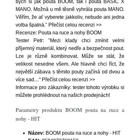
bych si jak pouta BOOM, tak i pouta BASIC X
MANO. Možná u mě těsně vyhrála pouta MANO.
Věřím, že ať vyberete jakkoliv, nebude ani jedna
volba špatná." Přečíst celou recenzi >>
Recenze: Pouta na ruce a nohy BOOM
Tester Petr: "Mezi klady chci zmínit velmi
příjemný materiál, který nedře a bezpečnost pout.
Lze je různě kombinovat. Může se stát, že
velikost nesedne všem. Ale hlavně chci říct, že
největší zábava s těmito pouty začíná od dvou a
více sad…“ Přečíst celou recenzi >>
Informace pro zákazníky: tester tohoto výrobku si
můžete prohlédnout na našich prodejnách!
Parametry produktu BOOM pouta na ruce a
nohy - HIT
Název:
BOOM pouta na ruce a nohy - HIT