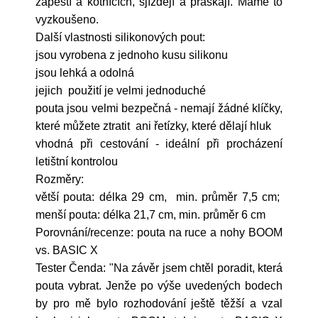
zápěstí a kotnících, sjíždějí a praskají. Máme to
vyzkoušeno.
Další vlastnosti silikonových pout:
jsou vyrobena z jednoho kusu silikonu
jsou lehká a odolná
jejich použití je velmi jednoduché
pouta jsou velmi bezpečná - nemají žádné klíčky,
které můžete ztratit ani řetízky, které dělají hluk
vhodná při cestování - ideální při procházení
letištní kontrolou
Rozměry:
větší pouta: délka 29 cm, min. průměr 7,5 cm;
menší pouta: délka 21,7 cm, min. průměr 6 cm
Porovnání/recenze: pouta na ruce a nohy BOOM
vs. BASIC X
Tester Čenda: "Na závěr jsem chtěl poradit, která
pouta vybrat. Jenže po výše uvedených bodech
by pro mě bylo rozhodování ještě těžší a vzal