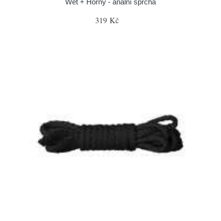
Wet + Horny - anální sprcha
319 Kč