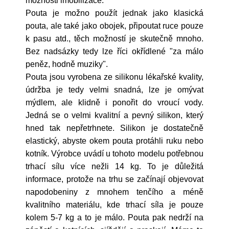
možnosti imobilizace.
Pouta je možno použít jednak jako klasická
pouta, ale také jako obojek, připoutat ruce pouze
k pasu atd., těch možností je skutečně mnoho.
Bez nadsázky tedy lze říci okřídlené "za málo
peněz, hodně muziky".
Pouta jsou vyrobena ze silikonu lékařské kvality,
údržba je tedy velmi snadná, lze je omývat
mýdlem, ale klidně i ponořit do vroucí vody.
Jedná se o velmi kvalitní a pevný silikon, který
hned tak nepřetrhnete. Silikon je dostatečně
elastický, abyste okem pouta protáhli ruku nebo
kotník. Výrobce uvádí u tohoto modelu potřebnou
trhací sílu více nežli 14 kg. To je důležitá
informace, protože na trhu se začínají objevovat
napodobeniny z mnohem tenčího a méně
kvalitního materiálu, kde trhací síla je pouze
kolem 5-7 kg a to je málo. Pouta pak nedrží na