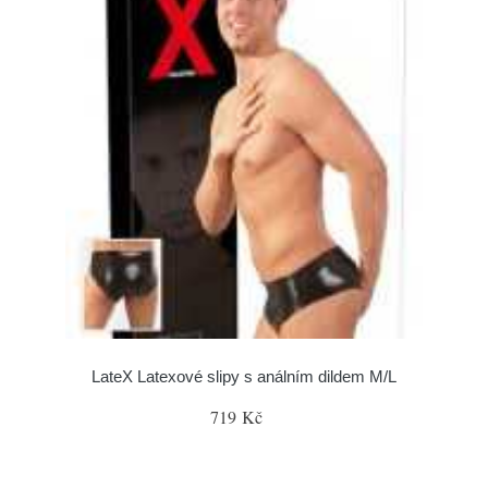
LateX Latexové slipy s análním dildem M/L
719 Kč