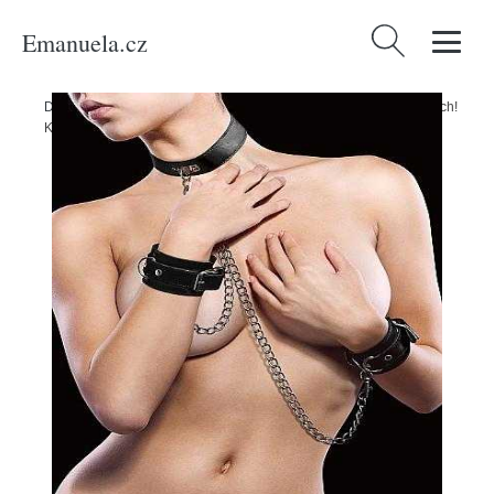
Emanuela.cz
Vyhledávání
Domů
/
Produkty
/
Sexuální a erotické pomůcky
/
BDSM a fetiš
/
Ouch!
Kožený obojek a pouta - černá