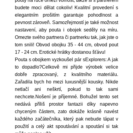
pouty na ruce omezí volnost, takže si s partnerem
budete moci dělat cokoliv! Kvalitní provedení s
elegantním prošitím garantuje pohodlnost a
pevnost zároveň. Samozřejmostí je také možnost
nastavení, aby pouta i obojek seděly na míru.
Omezte svého partnera či partnerku tak, jak jste o
tom snili! Obvod obojku 35 - 44 cm, obvod pout
17 - 24 cm. Erotické hrátky dostanou šťávu!
Pouta s obojkem vyzkoušel pár sExplorers: A jak
to dopadlo?Celkově mi přijde výrobek velice
dobře zpracovaný, z kvalitního materiálu.
Zařadila bych ho mezi luxusnější kousky. Nikde
netlačí ani neškrtí, pokud to tak sami
nechcete.Nošení je příjemné. Bohužel tento set
nedává příliš prostor fantazii díky napevno
chyceným částem, zato dokáže krásně navést
každého začátečníka, který pak nebude tápat v
použití a celý akt spoutávání a spoutání si tak