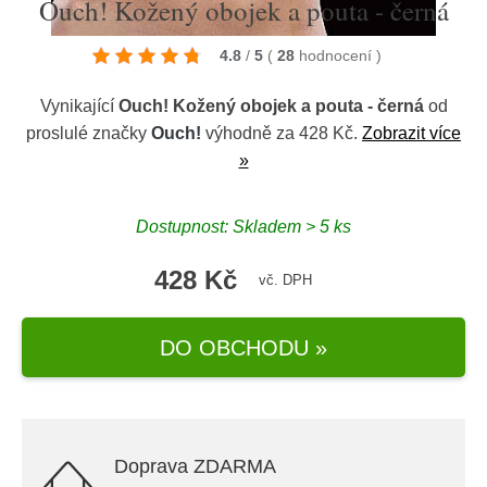
Ouch! Kožený obojek a pouta - černá
4.8
/
5
(
28
hodnocení
)
Vynikající
Ouch! Kožený obojek a pouta - černá
od
proslulé značky
Ouch!
výhodně za 428 Kč.
Zobrazit více
»
Dostupnost: Skladem > 5 ks
428 Kč
vč. DPH
DO OBCHODU »
Doprava ZDARMA