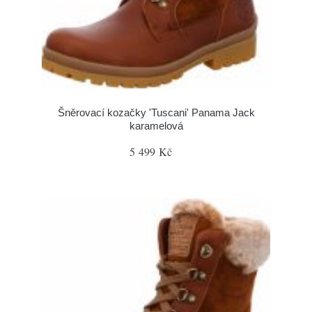
Šněrovací kozačky 'Tuscani' Panama Jack
karamelová
5 499 Kč