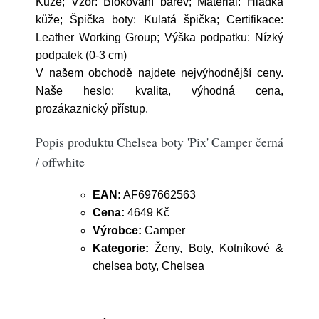
Kůže; Vzor: Blokování barev; Materiál: Hladká
kůže; Špička boty: Kulatá špička; Certifikace:
Leather Working Group; Výška podpatku: Nízký
podpatek (0-3 cm)
V našem obchodě najdete nejvýhodnější ceny.
Naše heslo: kvalita, výhodná cena,
prozákaznický přístup.
Popis produktu Chelsea boty 'Pix' Camper černá
/ offwhite
EAN:
AF697662563
Cena:
4649 Kč
Výrobce:
Camper
Kategorie:
Ženy, Boty, Kotníkové &
chelsea boty, Chelsea