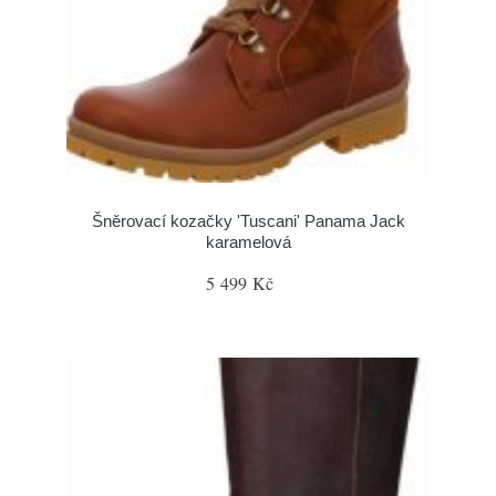
Šněrovací kozačky 'Tuscani' Panama Jack
karamelová
5 499 Kč