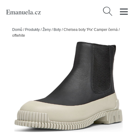
Emanuela.cz
Vyhledávání
Domů
/
Produkty
/
Ženy
/
Boty
/
Chelsea boty 'Pix' Camper černá /
offwhite