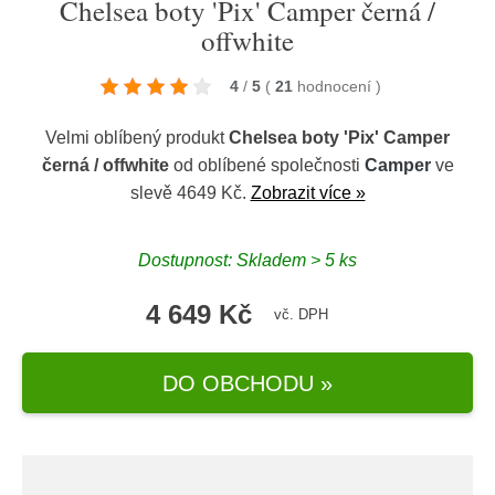
Chelsea boty 'Pix' Camper černá /
offwhite
4
/
5
(
21
hodnocení
)
Velmi oblíbený produkt
Chelsea boty 'Pix' Camper
černá / offwhite
od oblíbené společnosti
Camper
ve
slevě 4649 Kč.
Zobrazit více »
Dostupnost: Skladem > 5 ks
4 649 Kč
vč. DPH
DO OBCHODU »