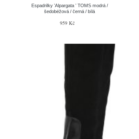
Espadrilky 'Alpargata ' TOMS modrá /
šedobéžová / černá / bílá
959 Kč