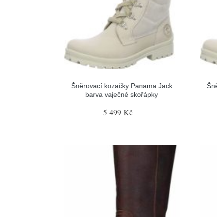
Šněrovací kozačky Panama Jack
Šn
barva vaječné skořápky
5 499 Kč