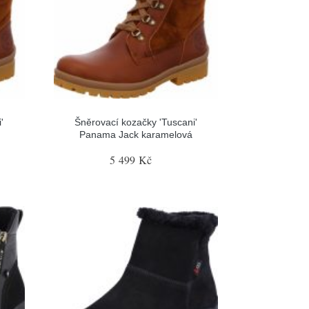
'
Šněrovací kozačky 'Tuscani'
Panama Jack karamelová
5 499 Kč