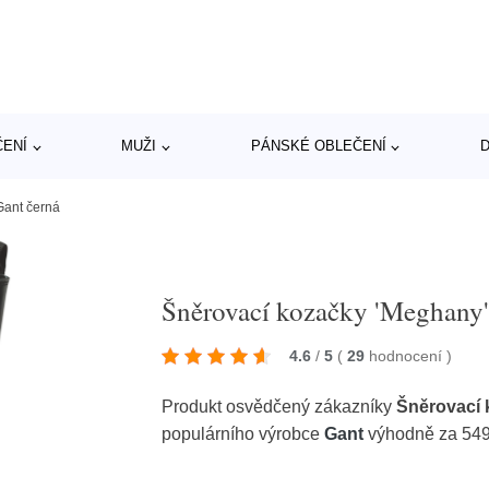
ČENÍ
MUŽI
PÁNSKÉ OBLEČENÍ
D
Gant černá
Šněrovací kozačky 'Meghany'
4.6
/
5
(
29
hodnocení
)
Produkt osvědčený zákazníky
Šněrovací 
populárního výrobce
Gant
výhodně za 54