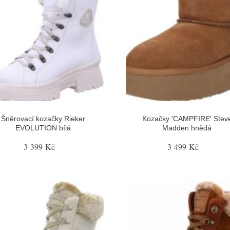
Šněrovací kozačky Rieker
Kozačky 'CAMPFIRE' Stev
EVOLUTION bílá
Madden hnědá
3 399 Kč
3 499 Kč