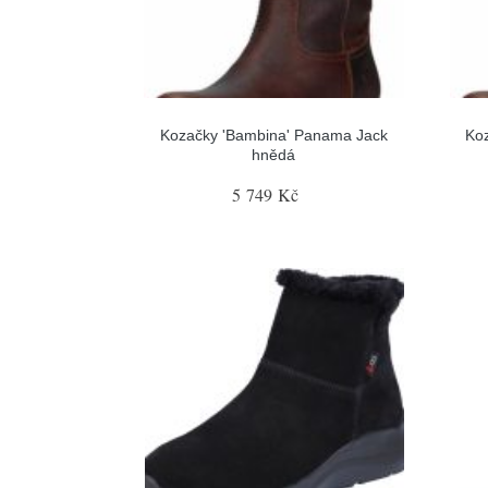
Kozačky 'Bambina' Panama Jack
Ko
hnědá
5 749 Kč