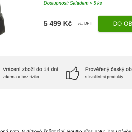
Dostupnost: Skladem > 5 ks
5 499 Kč
DO OB
vč. DPH
Vrácení zboží do 14 dní
Prověřený český o
zdarma a bez rizika
s kvalitními produkty
ená pata, 8 dírkové šněrování, Poutko přes patu; Typ uzávěr