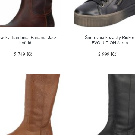
začky 'Bambina' Panama Jack
Šněrovací kozačky Rieker
hnědá
EVOLUTION černá
5 749 Kč
2 999 Kč