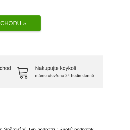
CHODU »
bchod
Nakupujte kdykoli
máme otevřeno 24 hodin denně
u: Šněrování; Typ podpatku: Široký podpatek;