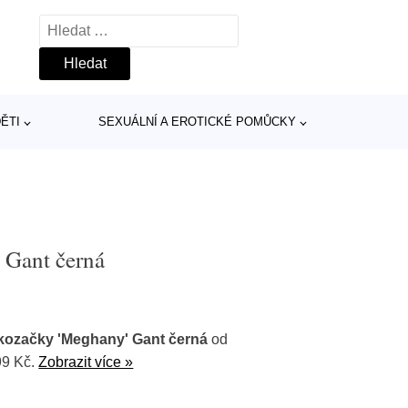
Vyhledávání
ĚTI
SEXUÁLNÍ A EROTICKÉ POMŮCKY
 Gant černá
kozačky 'Meghany' Gant černá
od
99 Kč.
Zobrazit více »