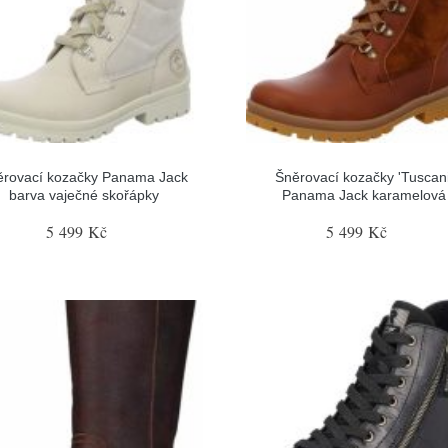
ěrovací kozačky Panama Jack
Šněrovací kozačky 'Tuscani
barva vaječné skořápky
Panama Jack karamelová
5 499 Kč
5 499 Kč