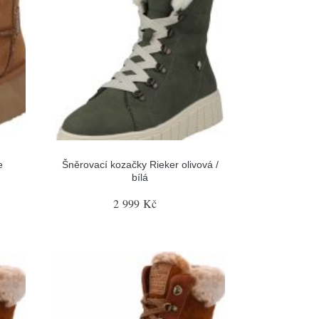
e
Šněrovací kozačky Rieker olivová /
bílá
2 999 Kč