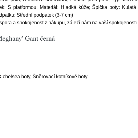
k: S platformou; Materiál: Hladká kůže; Špička boty: Kulatá š
dpatku: Střední podpatek (3-7 cm)
pora a spokojenost z nákupu, záleží nám na vaší spokojenosti.
Meghany' Gant černá
& chelsea boty, Šněrovací kotníkové boty