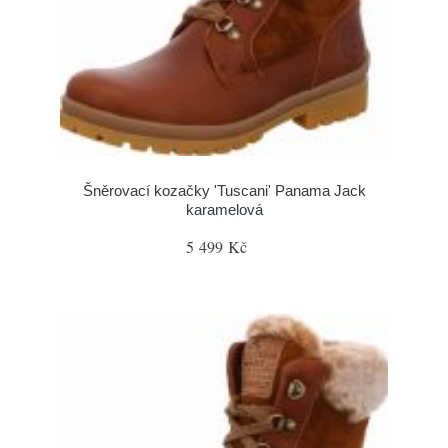
Šněrovací kozačky 'Tuscani' Panama Jack
karamelová
5 499 Kč