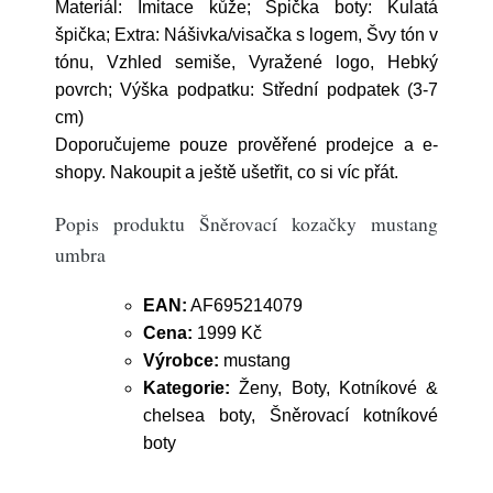
Materiál: Imitace kůže; Špička boty: Kulatá
špička; Extra: Nášivka/visačka s logem, Švy tón v
tónu, Vzhled semiše, Vyražené logo, Hebký
povrch; Výška podpatku: Střední podpatek (3-7
cm)
Doporučujeme pouze prověřené prodejce a e-
shopy. Nakoupit a ještě ušetřit, co si víc přát.
Popis produktu Šněrovací kozačky mustang
umbra
EAN:
AF695214079
Cena:
1999 Kč
Výrobce:
mustang
Kategorie:
Ženy, Boty, Kotníkové &
chelsea boty, Šněrovací kotníkové
boty