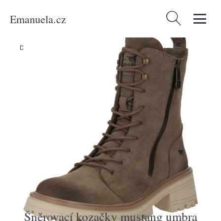
Emanuela.cz
Vyhledávání
Domů
/
Produkty
/
Ženy
/
Boty
/
Šněrovací kozačky mustang umbra
Šněrovací kozačky mustang umbra