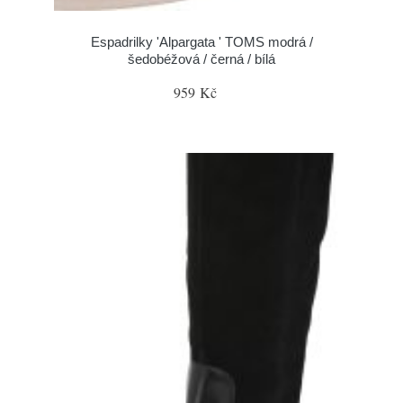
Espadrilky 'Alpargata ' TOMS modrá /
šedobéžová / černá / bílá
959 Kč