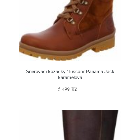
Šněrovací kozačky 'Tuscani' Panama Jack
karamelová
5 499 Kč