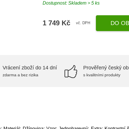
Dostupnost: Skladem > 5 ks
1 749 Kč
DO OB
vč. DPH
Vrácení zboží do 14 dní
Prověřený český o
zdarma a bez rizika
s kvalitními produkty
; Materiál: Džínovina; Vzor: Jednobarevný; Extra: Kontrastní 