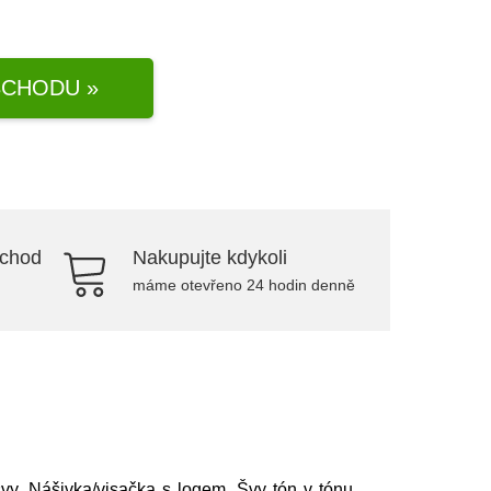
CHODU »
bchod
Nakupujte kdykoli
máme otevřeno 24 hodin denně
švy, Nášivka/visačka s logem, Švy tón v tónu,