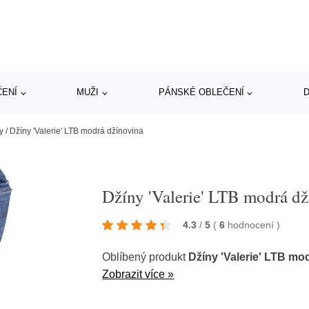
ČENÍ
MUŽI
PÁNSKÉ OBLEČENÍ
D
y
/
Džíny 'Valerie' LTB modrá džínovina
Džíny 'Valerie' LTB modrá d
4.3
/
5
(
6
hodnocení
)
Oblíbený produkt
Džíny 'Valerie' LTB mo
Zobrazit více »