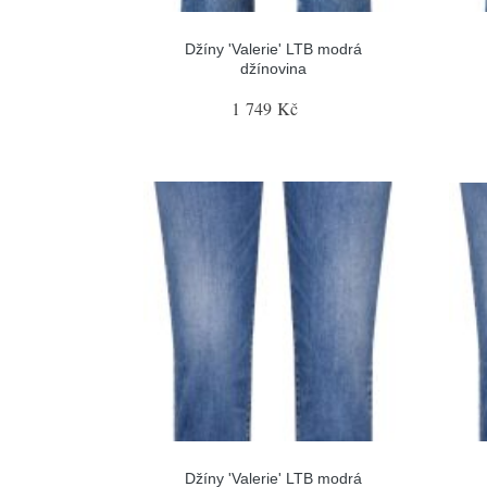
Džíny 'Valerie' LTB modrá
džínovina
1 749 Kč
Džíny 'Valerie' LTB modrá