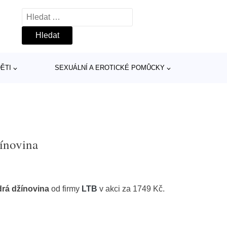
Vyhledávání
ĚTI
SEXUÁLNÍ A EROTICKÉ POMŮCKY
žínovina
drá džínovina
od firmy
LTB
v akci za 1749 Kč.