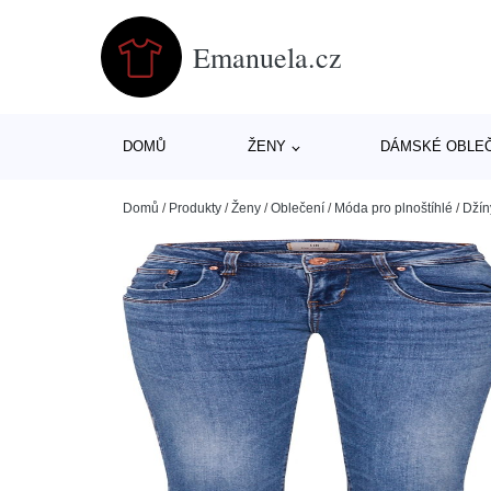
Emanuela.cz
DOMŮ
ŽENY
DÁMSKÉ OBLE
Domů
/
Produkty
/
Ženy
/
Oblečení
/
Móda pro plnoštíhlé
/
Džín