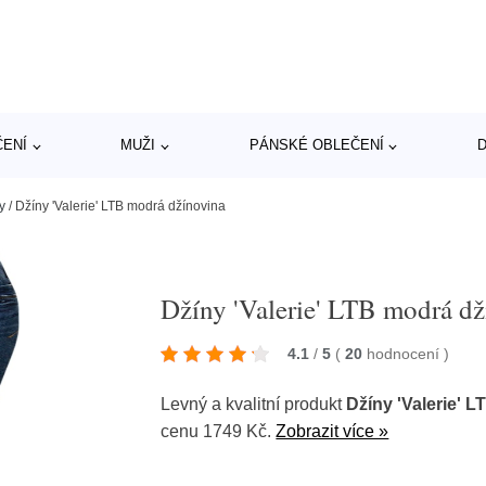
ČENÍ
MUŽI
PÁNSKÉ OBLEČENÍ
D
y
/
Džíny 'Valerie' LTB modrá džínovina
Džíny 'Valerie' LTB modrá d
4.1
/
5
(
20
hodnocení
)
Levný a kvalitní produkt
Džíny 'Valerie' 
cenu 1749 Kč.
Zobrazit více »