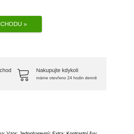
CHODU »
bchod
Nakupujte kdykoli
máme otevřeno 24 hodin denně
a; Vzor: Jednobarevný; Extra: Kontrastní švy,