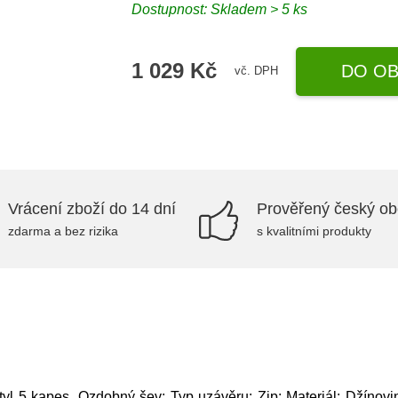
Dostupnost: Skladem > 5 ks
1 029 Kč
DO OB
vč. DPH
Vrácení zboží do 14 dní
Prověřený český o
zdarma a bez rizika
s kvalitními produkty
tyl 5 kapes, Ozdobný šev; Typ uzávěru: Zip; Materiál: Džínovin