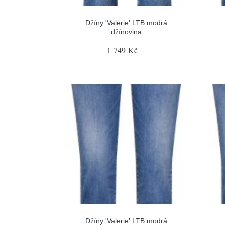
Džíny 'Valerie' LTB modrá
džínovina
1 749 Kč
Džíny 'Valerie' LTB modrá