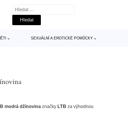
Vyhledávání
ĚTI
SEXUÁLNÍ A EROTICKÉ POMŮCKY
žínovina
LTB modrá džínovina
značky
LTB
za výhodnou