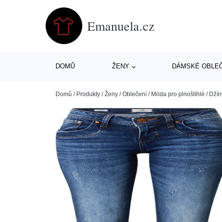
Emanuela.cz
DOMŮ
ŽENY
DÁMSKÉ OBLE
Domů
/
Produkty
/
Ženy
/
Oblečení
/
Móda pro plnoštíhlé
/
Džín