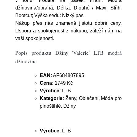
v tónu, Poutka na pásek; Praní: Modrá
džínovina/opraná; Délka: Dlouhé / Maxi; Střih:
Bootcut; Výška sedu: Nízký pas
Nákup přes nás znamená jistotu dobré ceny.
Úspora a spokojenost z nákupu, záleží nám na
vaší spokojenosti.
Popis produktu Džíny 'Valerie' LTB modrá
džínovina
EAN:
AF684807895
Cena:
1749 Kč
Výrobce:
LTB
Kategorie:
Ženy, Oblečení, Móda pro
plnoštíhlé, Džíny
Výrobce:
LTB