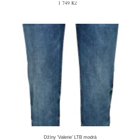
1 749 Kč
Džíny 'Valerie' LTB modrá