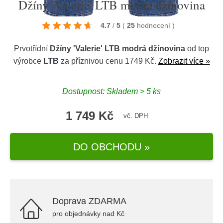
Džíny 'Valerie' LTB modrá džínovina
4.7
/
5
(
25
hodnocení
)
Prvotřídní
Džíny 'Valerie' LTB modrá džínovina
od top
výrobce
LTB
za příznivou cenu 1749 Kč.
Zobrazit více »
Dostupnost: Skladem > 5 ks
1 749 Kč
vč. DPH
DO OBCHODU »
Doprava ZDARMA
pro objednávky nad Kč