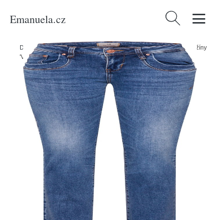
Emanuela.cz
Vyhledávání
Domů
/
Produkty
/
Ženy
/
Oblečení
/
Móda pro plnoštíhlé
/
Džíny
/
Džíny
'Valerie' LTB modrá džínovina