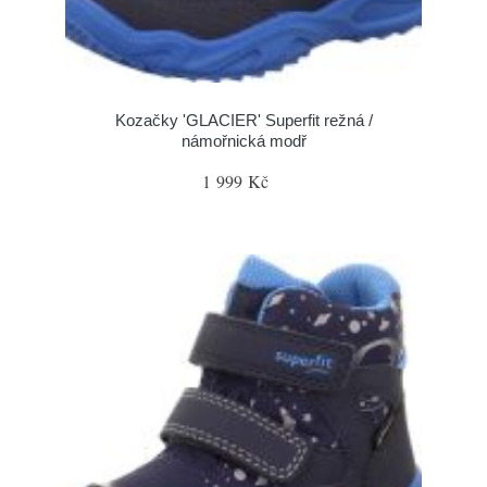
Kozačky 'GLACIER' Superfit režná /
námořnická modř
1 999 Kč