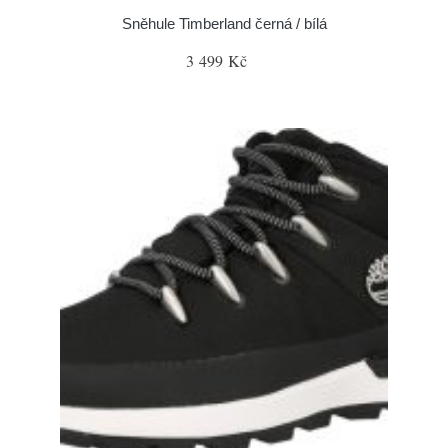
Sněhule Timberland černá / bílá
3 499 Kč