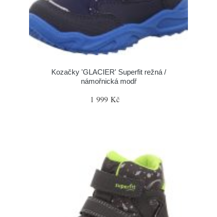
Kozačky 'GLACIER' Superfit režná /
námořnická modř
1 999 Kč