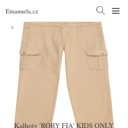
Emanuela.cz
Vyhledávání
Domů
/
Produkty
/
Děti
/
Kalhoty 'RORY FIA' KIDS ONLY béžová
Kalhoty 'RORY FIA' KIDS ONLY