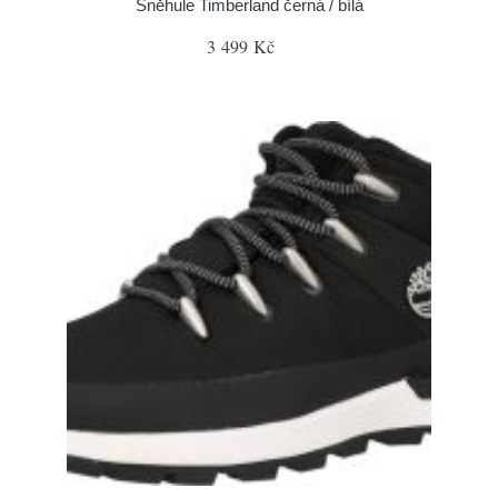
Sněhule Timberland černá / bílá
3 499 Kč