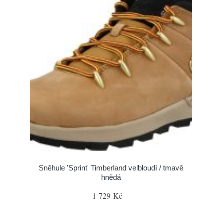
Sněhule 'Sprint' Timberland velbloudí / tmavě
hnědá
1 729 Kč