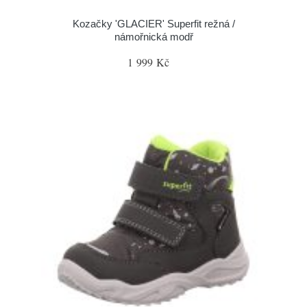
Kozačky 'GLACIER' Superfit režná /
námořnická modř
1 999 Kč