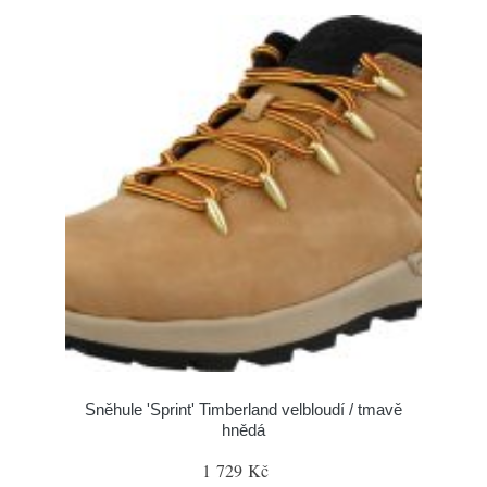
Sněhule 'Sprint' Timberland velbloudí / tmavě
hnědá
1 729 Kč