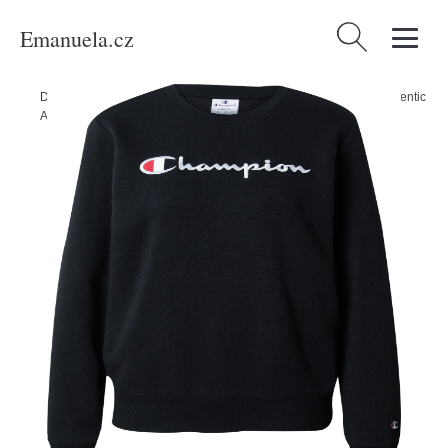
Emanuela.cz
Vyhledávání
Domů
/
Produkty
/
Ženy
/
Oblečení
/
Mikiny
/
Mikina Champion Authentic
Athletic Apparel červená / černá / bílá