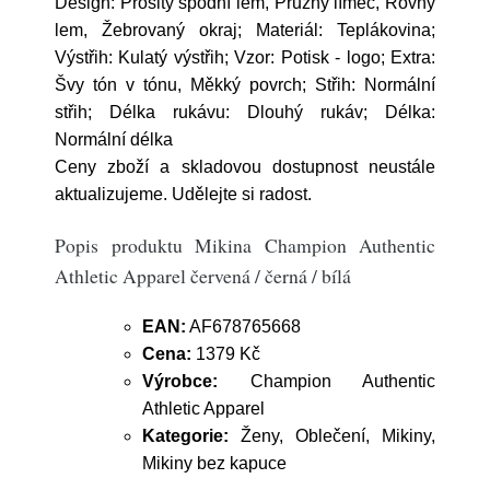
Design: Prošitý spodní lem, Pružný límec, Rovný
lem, Žebrovaný okraj; Materiál: Teplákovina;
Výstřih: Kulatý výstřih; Vzor: Potisk - logo; Extra:
Švy tón v tónu, Měkký povrch; Střih: Normální
střih; Délka rukávu: Dlouhý rukáv; Délka:
Normální délka
Ceny zboží a skladovou dostupnost neustále
aktualizujeme. Udělejte si radost.
Popis produktu Mikina Champion Authentic
Athletic Apparel červená / černá / bílá
EAN:
AF678765668
Cena:
1379 Kč
Výrobce:
Champion Authentic
Athletic Apparel
Kategorie:
Ženy, Oblečení, Mikiny,
Mikiny bez kapuce