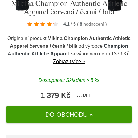
Mikina Champion Authentic Athletic
Apparel červená / černá / bílá
4.1
/
5
(
8
hodnocení
)
Originální produkt
Mikina Champion Authentic Athletic
Apparel červená / černá / bílá
od výrobce
Champion
Authentic Athletic Apparel
za výhodnou cenu 1379 Kč.
Zobrazit více »
Dostupnost: Skladem > 5 ks
1 379 Kč
vč. DPH
DO OBCHODU »