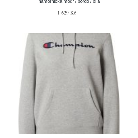
námořnická modř / bordó / bílá
1 629 Kč