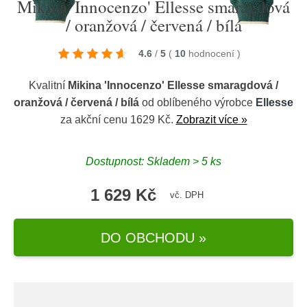
Mikina 'Innocenzo' Ellesse smaragdová
/ oranžová / červená / bílá
4.6
/
5
(
10
hodnocení
)
Kvalitní
Mikina 'Innocenzo' Ellesse smaragdová /
oranžová / červená / bílá
od oblíbeného výrobce
Ellesse
za akční cenu 1629 Kč.
Zobrazit více »
Dostupnost: Skladem > 5 ks
1 629 Kč
vč. DPH
DO OBCHODU »