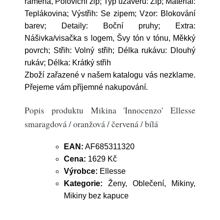
ramena, Poloviční zip; Typ uzávěru: Zip; Materiál:
Teplákovina; Výstřih: Se zipem; Vzor: Blokování
barev; Detaily: Boční pruhy; Extra:
Nášivka/visačka s logem, Švy tón v tónu, Měkký
povrch; Střih: Volný střih; Délka rukávu: Dlouhý
rukáv; Délka: Krátký střih
Zboží zařazené v našem katalogu vás nezklame.
Přejeme vám příjemné nakupování.
Popis produktu Mikina 'Innocenzo' Ellesse
smaragdová / oranžová / červená / bílá
EAN:
AF685311320
Cena:
1629 Kč
Výrobce:
Ellesse
Kategorie:
Ženy, Oblečení, Mikiny,
Mikiny bez kapuce