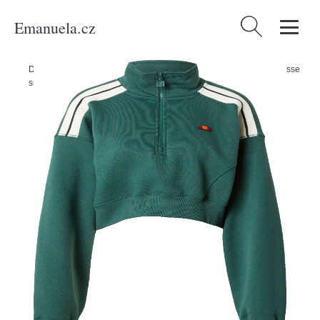
Emanuela.cz
Vyhledávání
Domů
/
Produkty
/
Ženy
/
Oblečení
/
Mikiny
/
Mikina 'Innocenzo' Ellesse
smaragdová / oranžová / červená / bílá