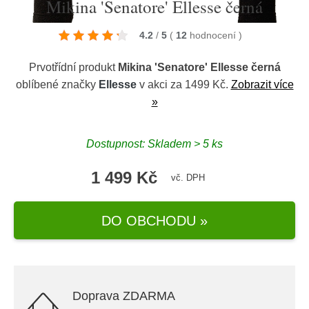
Mikina 'Senatore' Ellesse černá
4.2
/
5
(
12
hodnocení
)
Prvotřídní produkt
Mikina 'Senatore' Ellesse černá
oblíbené značky
Ellesse
v akci za 1499 Kč.
Zobrazit více
»
Dostupnost: Skladem > 5 ks
1 499 Kč
vč. DPH
DO OBCHODU »
Doprava ZDARMA