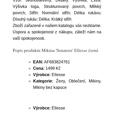
Vzor: Jednobarevný; Detaily: Výšivka; Extra:
Výšivka loga, Strukturovaný povrch, Měkký
povrch; Střih: Normální střih; Délka rukávu:
Dlouhý rukáv; Délka: Krátký střih
Zboží zařazené v našem katalogu vás nezklame.
Úspora a spokojenost z nákupu, záleží nám na
vaší spokojenosti.
Popis produktu Mikina 'Senatore' Ellesse černá
EAN:
AF683824761
Cena:
1499 Kč
Výrobce:
Ellesse
Kategorie:
Ženy, Oblečení, Mikiny,
Mikiny bez kapuce
Výrobce:
Ellesse