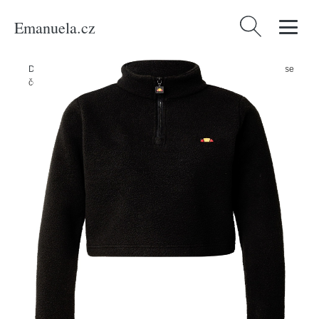
Emanuela.cz
Vyhledávání
Domů
/
Produkty
/
Ženy
/
Oblečení
/
Mikiny
/
Mikina 'Senatore' Ellesse
černá