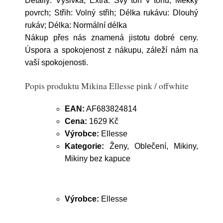
Detaily: Výšivka; Extra: Švy tón v tónu, Měkký
povrch; Střih: Volný střih; Délka rukávu: Dlouhý
rukáv; Délka: Normální délka
Nákup přes nás znamená jistotu dobré ceny.
Úspora a spokojenost z nákupu, záleží nám na
vaší spokojenosti.
Popis produktu Mikina Ellesse pink / offwhite
EAN:
AF683824814
Cena:
1629 Kč
Výrobce:
Ellesse
Kategorie:
Ženy, Oblečení, Mikiny,
Mikiny bez kapuce
Výrobce:
Ellesse