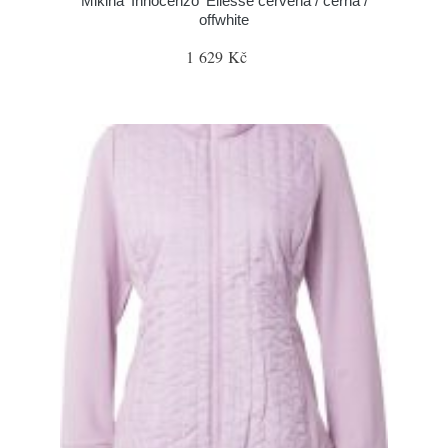
Mikina 'Innocenzo' Ellesse červená / černá /
offwhite
1 629 Kč