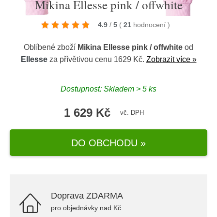
Mikina Ellesse pink / offwhite
4.9
/
5
(
21
hodnocení
)
Oblíbené zboží
Mikina Ellesse pink / offwhite
od
Ellesse
za přívětivou cenu 1629 Kč.
Zobrazit více »
Dostupnost: Skladem > 5 ks
1 629 Kč
vč. DPH
DO OBCHODU »
Doprava ZDARMA
pro objednávky nad Kč