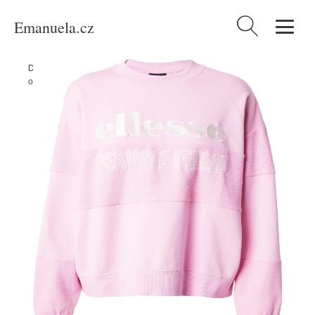
Emanuela.cz
Vyhledávání
Domů
/
Produkty
/
Ženy
/
Oblečení
/
Mikiny
/
Mikina Ellesse pink /
offwhite