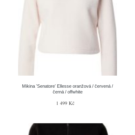
Mikina 'Senatore' Ellesse oranžová / červená /
černá / offwhite
1 499 Kč