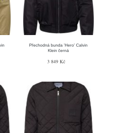
vin
Přechodná bunda 'Hero' Calvin
Klein černá
3 849 Kč