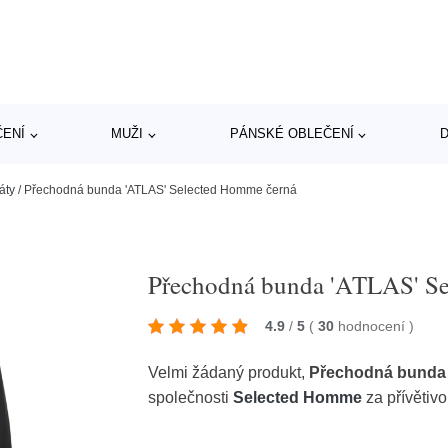
ČENÍ
MUŽI
PÁNSKÉ OBLEČENÍ
D
áty
/
Přechodná bunda 'ATLAS' Selected Homme černá
Přechodná bunda 'ATLAS' S
4.9
/
5
(
30
hodnocení
)
Velmi žádaný produkt,
Přechodná bunda
společnosti
Selected Homme
za přívětiv