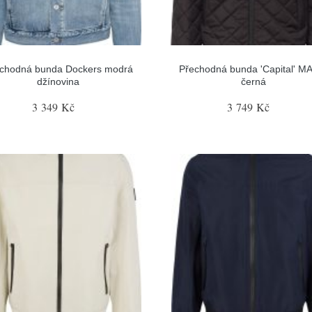
chodná bunda Dockers modrá
Přechodná bunda 'Capital' M
džínovina
černá
3 349 Kč
3 749 Kč