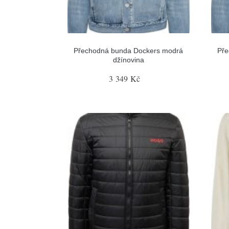
Přechodná bunda Dockers modrá
Pře
džínovina
3 349 Kč