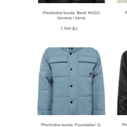
Přechodná bunda 'Benti' HUGO
P
červená / černá
3 949 Kč
Přechodná bunda 'Foundation' G-
Př