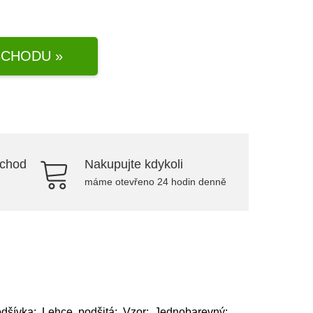
CHODU »
bchod
Nakupujte kdykoli
máme otevřeno 24 hodin denně
dšívka: Lehce podšitá; Vzor: Jednobarevný;