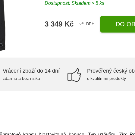
Dostupnost: Skladem > 5 ks
3 349 Kč
DO OB
vč. DPH
Vrácení zboží do 14 dní
Prověřený český o
zdarma a bez rizika
s kvalitními produkty
růhmatové kapsy, Nastavitelná kapuce; Typ uzávěru: Zip; Po