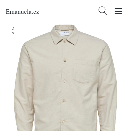
Emanuela.cz
Vyhledávání
Domů
/
Produkty
/
Muži
/
Oblečení
/
Udržitelnost
/
Bundy & kabáty
/
Přechodná bunda 'Beck' Selected Homme světle šedá