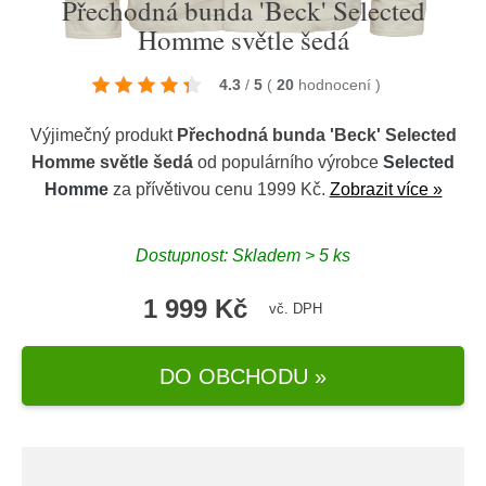
Přechodná bunda 'Beck' Selected
Homme světle šedá
4.3
/
5
(
20
hodnocení
)
Výjimečný produkt
Přechodná bunda 'Beck' Selected
Homme světle šedá
od populárního výrobce
Selected
Homme
za přívětivou cenu 1999 Kč.
Zobrazit více »
Dostupnost: Skladem > 5 ks
1 999 Kč
vč. DPH
DO OBCHODU »