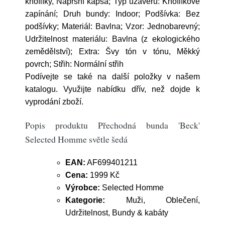
knoflíky, Náprsní kapsa; Typ uzávěru: Knoflíkové
zapínání; Druh bundy: Indoor; Podšívka: Bez
podšívky; Materiál: Bavlna; Vzor: Jednobarevný;
Udržitelnost materiálu: Bavlna (z ekologického
zemědělství); Extra: Švy tón v tónu, Měkký
povrch; Střih: Normální střih
Podívejte se také na další položky v našem
katalogu. Využijte nabídku dřív, než dojde k
vyprodání zboží.
Popis produktu Přechodná bunda 'Beck'
Selected Homme světle šedá
EAN:
AF699401211
Cena:
1999 Kč
Výrobce:
Selected Homme
Kategorie:
Muži, Oblečení,
Udržitelnost, Bundy & kabáty