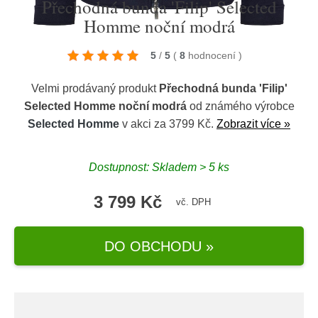
Přechodná bunda 'Filip' Selected
Homme noční modrá
5
/
5
(
8
hodnocení
)
Velmi prodávaný produkt
Přechodná bunda 'Filip'
Selected Homme noční modrá
od známého výrobce
Selected Homme
v akci za 3799 Kč.
Zobrazit více »
Dostupnost: Skladem > 5 ks
3 799 Kč
vč. DPH
DO OBCHODU »