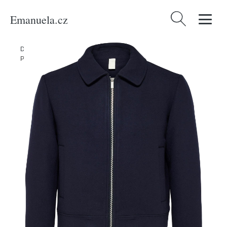
Emanuela.cz
Vyhledávání
Domů
/
Produkty
/
Muži
/
Oblečení
/
Udržitelnost
/
Bundy & kabáty
/
Přechodná bunda 'Filip' Selected Homme noční modrá