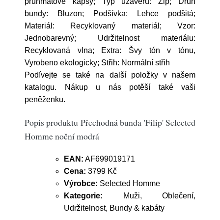
průhmatové kapsy; Typ uzávěru: Zip; Druh
bundy: Bluzon; Podšívka: Lehce podšitá;
Materiál: Recyklovaný materiál; Vzor:
Jednobarevný; Udržitelnost materiálu:
Recyklovaná vlna; Extra: Švy tón v tónu,
Vyrobeno ekologicky; Střih: Normální střih
Podívejte se také na další položky v našem
katalogu. Nákup u nás potěší také vaši
peněženku.
Popis produktu Přechodná bunda 'Filip' Selected
Homme noční modrá
EAN:
AF699019171
Cena:
3799 Kč
Výrobce:
Selected Homme
Kategorie:
Muži, Oblečení,
Udržitelnost, Bundy & kabáty