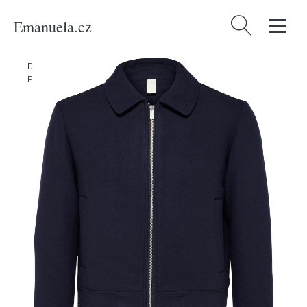
Emanuela.cz
Vyhledávání
Domů
/
Produkty
/
Muži
/
Oblečení
/
Udržitelnost
/
Bundy & kabáty
/
Přechodná bunda 'Filip' Selected Homme noční modrá