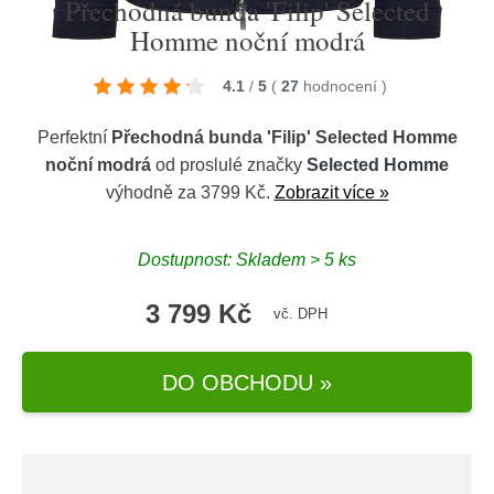
Přechodná bunda 'Filip' Selected
Homme noční modrá
4.1
/
5
(
27
hodnocení
)
Perfektní
Přechodná bunda 'Filip' Selected Homme
noční modrá
od proslulé značky
Selected Homme
výhodně za 3799 Kč.
Zobrazit více »
Dostupnost: Skladem > 5 ks
3 799 Kč
vč. DPH
DO OBCHODU »