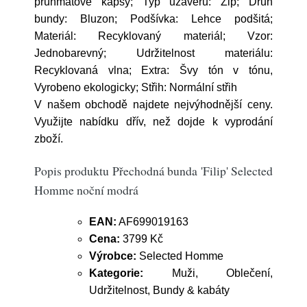
průhmatové kapsy; Typ uzávěru: Zip; Druh
bundy: Bluzon; Podšívka: Lehce podšitá;
Materiál: Recyklovaný materiál; Vzor:
Jednobarevný; Udržitelnost materiálu:
Recyklovaná vlna; Extra: Švy tón v tónu,
Vyrobeno ekologicky; Střih: Normální střih
V našem obchodě najdete nejvýhodnější ceny.
Využijte nabídku dřív, než dojde k vyprodání
zboží.
Popis produktu Přechodná bunda 'Filip' Selected
Homme noční modrá
EAN:
AF699019163
Cena:
3799 Kč
Výrobce:
Selected Homme
Kategorie:
Muži, Oblečení,
Udržitelnost, Bundy & kabáty