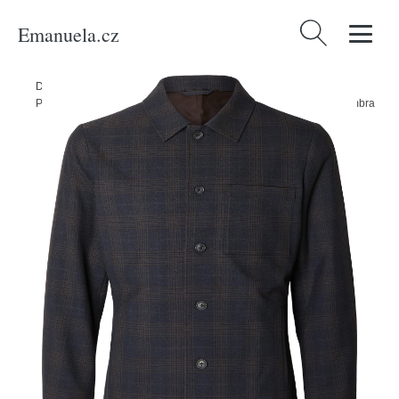
Emanuela.cz
Vyhledávání
Domů
/
Produkty
/
Muži
/
Oblečení
/
Udržitelnost
/
Bundy & kabáty
/
Přechodná bunda 'Robert' Selected Homme námořnická modř / umbra