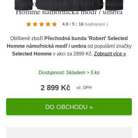
Přechodná bunda 'Robert' Selected
Homme námořnická modř / umbra
4.9
/
5
(
16
hodnocení
)
Oblíbené zboží
Přechodná bunda 'Robert' Selected
Homme námořnická modř / umbra
od populární značky
Selected Homme
v akci za 2899 Kč.
Zobrazit více »
Dostupnost: Skladem > 5 ks
2 899 Kč
vč. DPH
DO OBCHODU »