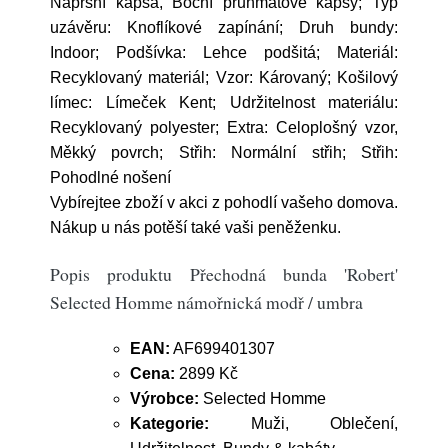
Náprsní kapsa, Boční průhmatové kapsy; Typ
uzávěru: Knoflíkové zapínání; Druh bundy:
Indoor; Podšívka: Lehce podšitá; Materiál:
Recyklovaný materiál; Vzor: Károvaný; Košilový
límec: Límeček Kent; Udržitelnost materiálu:
Recyklovaný polyester; Extra: Celoplošný vzor,
Měkký povrch; Střih: Normální střih; Střih:
Pohodlné nošení
Vybírejtee zboží v akci z pohodlí vašeho domova.
Nákup u nás potěší také vaši peněženku.
Popis produktu Přechodná bunda 'Robert'
Selected Homme námořnická modř / umbra
EAN:
AF699401307
Cena:
2899 Kč
Výrobce:
Selected Homme
Kategorie:
Muži, Oblečení,