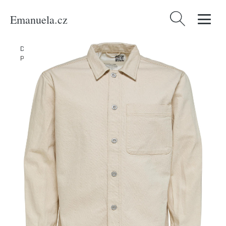
Emanuela.cz
Vyhledávání
Domů
/
Produkty
/
Muži
/
Oblečení
/
Udržitelnost
/
Bundy & kabáty
/
Přechodná bunda Selected Homme režná