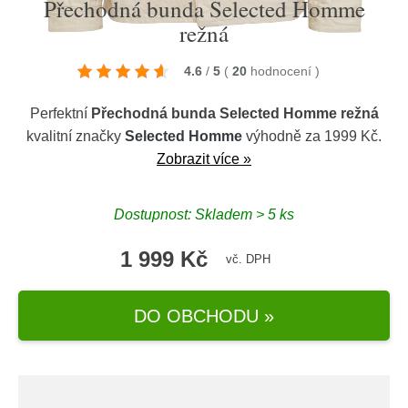
Přechodná bunda Selected Homme
režná
4.6
/
5
(
20
hodnocení
)
Perfektní
Přechodná bunda Selected Homme režná
kvalitní značky
Selected Homme
výhodně za 1999 Kč.
Zobrazit více »
Dostupnost: Skladem > 5 ks
1 999 Kč
vč. DPH
DO OBCHODU »