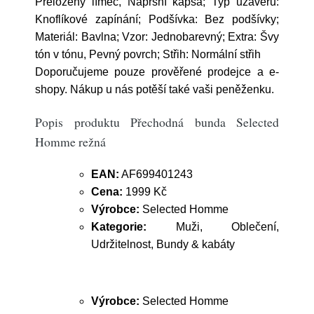
Přeložený límec, Náprsní kapsa; Typ uzávěru:
Knoflíkové zapínání; Podšívka: Bez podšívky;
Materiál: Bavlna; Vzor: Jednobarevný; Extra: Švy
tón v tónu, Pevný povrch; Střih: Normální střih
Doporučujeme pouze prověřené prodejce a e-
shopy. Nákup u nás potěší také vaši peněženku.
Popis produktu Přechodná bunda Selected
Homme režná
EAN:
AF699401243
Cena:
1999 Kč
Výrobce:
Selected Homme
Kategorie:
Muži, Oblečení,
Udržitelnost, Bundy & kabáty
Výrobce:
Selected Homme