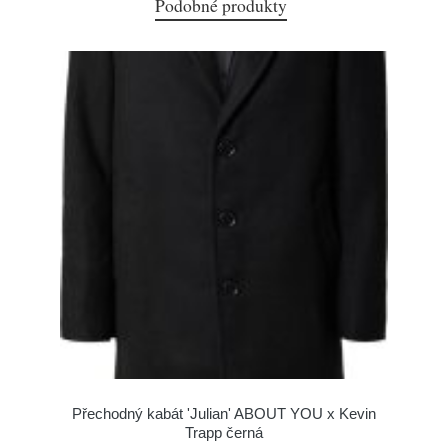
Podobné produkty
Přechodný kabát 'Julian' ABOUT YOU x Kevin
Trapp černá