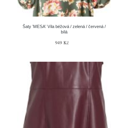
Šaty 'MESA' Vila béžová / zelená / červená /
bílá
949 Kč