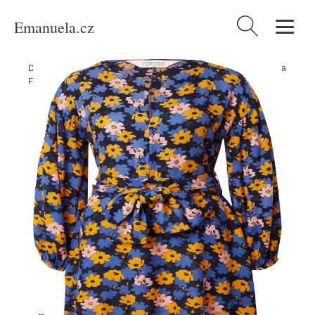
Emanuela.cz
Vyhledávání
Domů
/
Produkty
/
Ženy
/
Oblečení
/
Šaty
/
Mini šaty
/
Šaty Compania
Fantastica modrá / námořnická modř / kari / růžová