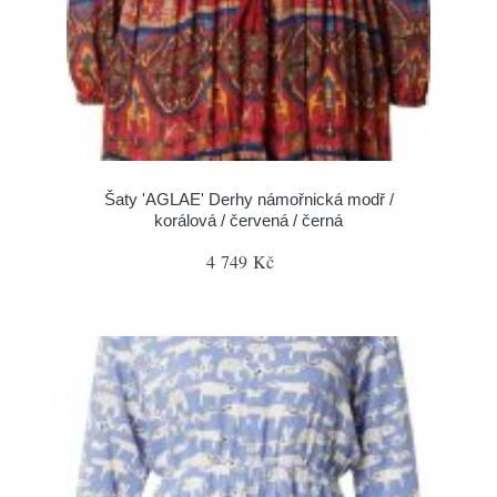
Šaty 'AGLAE' Derhy námořnická modř /
korálová / červená / černá
4 749 Kč