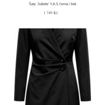
Šaty 'Juliette' Y.A.S černá / bílá
1 749 Kč