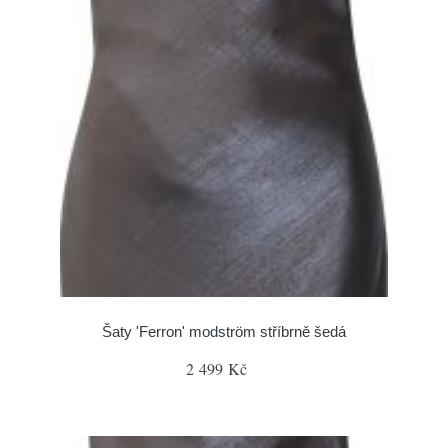
Šaty 'Ferron' modström stříbrně šedá
2 499 Kč