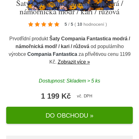
Šaty Compania Fantastica modrá /
námořnická modř / kari / růžová
5
/
5
(
10
hodnocení
)
Prvotřídní produkt
Šaty Compania Fantastica modrá /
námořnická modř / kari / růžová
od populárního
výrobce
Compania Fantastica
za přívětivou cenu 1199
Kč.
Zobrazit více »
Dostupnost: Skladem > 5 ks
1 199 Kč
vč. DPH
DO OBCHODU »