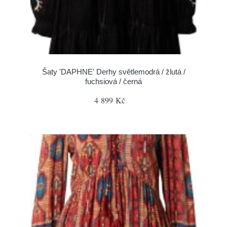
Šaty 'DAPHNE' Derhy světlemodrá / žlutá /
fuchsiová / černá
4 899 Kč