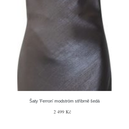
Šaty 'Ferron' modström stříbrně šedá
2 499 Kč