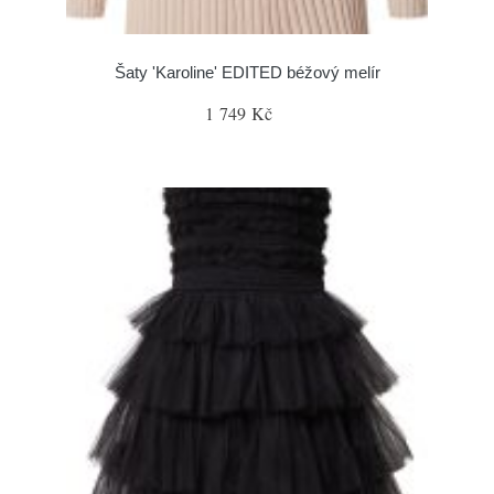
Šaty 'Karoline' EDITED béžový melír
1 749 Kč