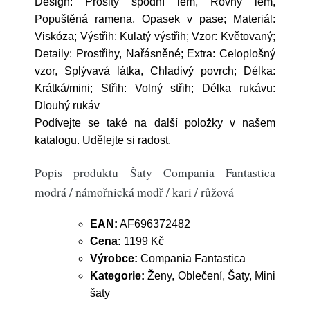
Design: Prošitý spodní lem, Rovný lem,
Popuštěná ramena, Opasek v pase; Materiál:
Viskóza; Výstřih: Kulatý výstřih; Vzor: Květovaný;
Detaily: Prostřihy, Nařásněné; Extra: Celoplošný
vzor, Splývavá látka, Chladivý povrch; Délka:
Krátká/mini; Střih: Volný střih; Délka rukávu:
Dlouhý rukáv
Podívejte se také na další položky v našem
katalogu. Udělejte si radost.
Popis produktu Šaty Compania Fantastica
modrá / námořnická modř / kari / růžová
EAN:
AF696372482
Cena:
1199 Kč
Výrobce:
Compania Fantastica
Kategorie:
Ženy, Oblečení, Šaty, Mini
šaty