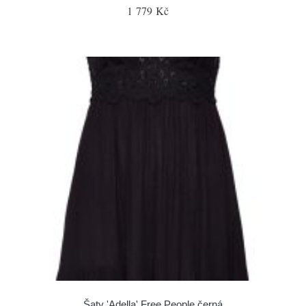
1 779 Kč
Šaty 'Adella' Free People černá