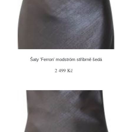
Šaty 'Ferron' modström stříbrně šedá
2 499 Kč