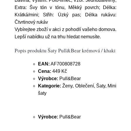
Bavlna; Výstřih: Polo-límec; Vzor: Jednobarevný;
Extra: Švy tón v tónu, Měkký povrch; Délka:
Krátká/mini; Střih: Úzký pas; Délka rukávu:
Čtvrtinový rukáv
Vybírejtee zboží v akci z pohodlí vašeho domova.
Lepší nabídku už na trhu hledat nemusíte.
Popis produktu Šaty Pull&Bear krémová / khaki
EAN:
AF700808728
Cena:
449 Kč
Výrobce:
Pull&Bear
Kategorie:
Ženy, Oblečení, Šaty, Mini
šaty
Výrobce:
Pull&Bear