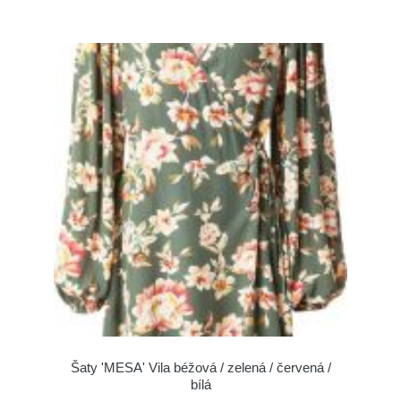
Šaty 'MESA' Vila béžová / zelená / červená /
bílá