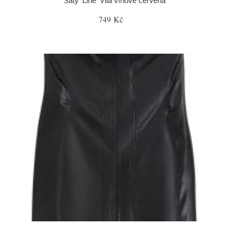
Šaty 'Line' Vila vínově červená
749 Kč