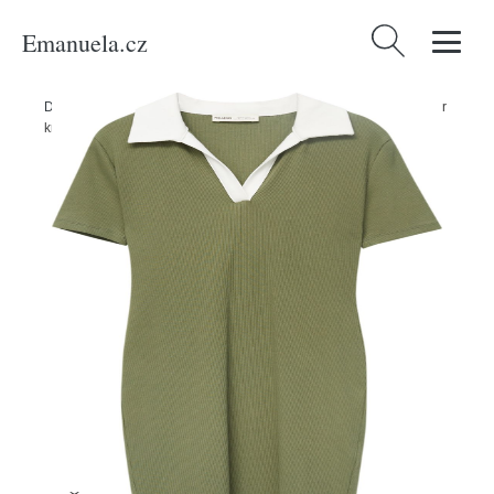
Emanuela.cz
Vyhledávání
Domů
/
Produkty
/
Ženy
/
Oblečení
/
Šaty
/
Mini šaty
/
Šaty Pull&Bear
krémová / khaki