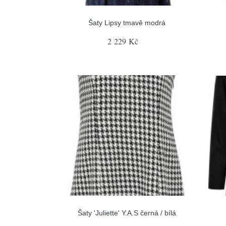
Šaty Lipsy tmavě modrá
2 229 Kč
Šaty 'Juliette' Y.A.S černá / bílá