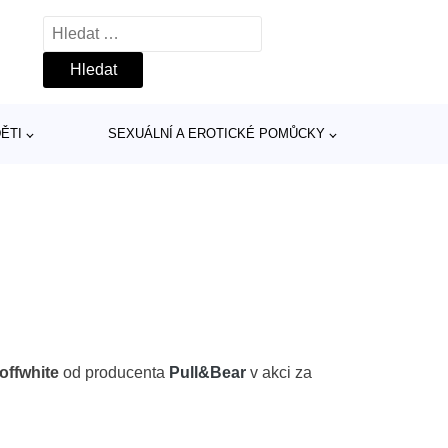
Vyhledávání
ĚTI
SEXUÁLNÍ A EROTICKÉ POMŮCKY
offwhite
od producenta
Pull&Bear
v akci za