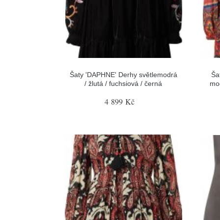
Šaty 'DAPHNE' Derhy světlemodrá
Ša
/ žlutá / fuchsiová / černá
mod
4 899 Kč