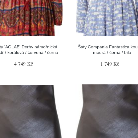
ty 'AGLAE' Derhy námořnická
Šaty Compania Fantastica kou
ř / korálová / červená / černá
modrá / černá / bílá
4 749 Kč
1 749 Kč