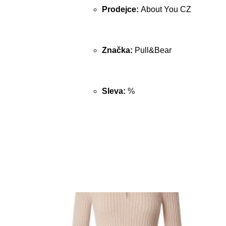
Prodejce:
About You CZ
Značka:
Pull&Bear
Sleva:
%