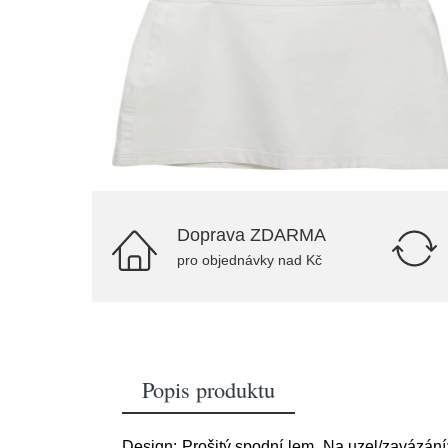
Doprava ZDARMA
pro objednávky nad Kč
Popis produktu
Design: Prošitý spodní lem, Na uzel/zavázání; 