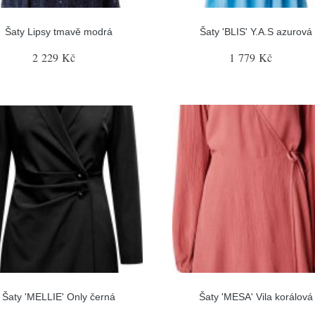
Šaty Lipsy tmavě modrá
Šaty 'BLIS' Y.A.S azurová
2 229 Kč
1 779 Kč
Šaty 'MELLIE' Only černá
Šaty 'MESA' Vila korálová