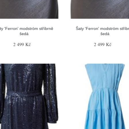
ty 'Ferron' modström stříbrně
Šaty 'Ferron' modström stříb
šedá
šedá
2 499 Kč
2 499 Kč