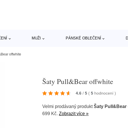
ČENÍ
MUŽI
PÁNSKÉ OBLEČENÍ
D
&Bear offwhite
Šaty Pull&Bear offwhite
4.6
/
5
(
5
hodnocení
)
Velmi prodávaný produkt
Šaty Pull&Bear 
699 Kč.
Zobrazit více »