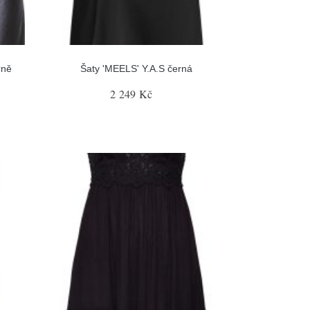
rně
Šaty 'MEELS' Y.A.S černá
2 249 Kč