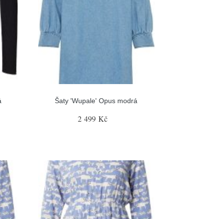
á
Šaty 'Wupale' Opus modrá
2 499 Kč