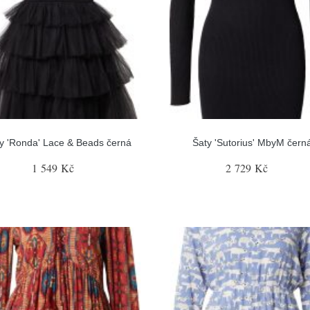
y 'Ronda' Lace & Beads černá
Šaty 'Sutorius' MbyM čern
1 549 Kč
2 729 Kč