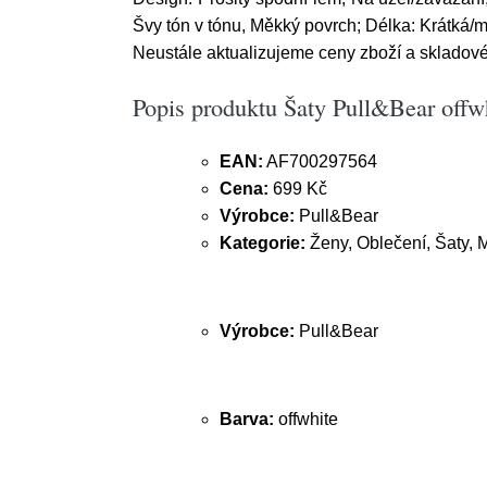
Švy tón v tónu, Měkký povrch; Délka: Krátká/mi
Neustále aktualizujeme ceny zboží a skladové 
Popis produktu Šaty Pull&Bear offw
EAN:
AF700297564
Cena:
699 Kč
Výrobce:
Pull&Bear
Kategorie:
Ženy, Oblečení, Šaty, M
Výrobce:
Pull&Bear
Barva:
offwhite