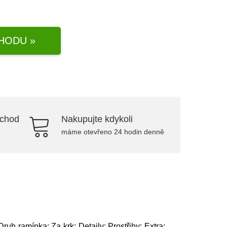
HODU »
bchod
Nakupujte kdykoli
máme otevřeno 24 hodin denně
ruh ramínka: Za krk; Detaily: Prostřihy; Extra: