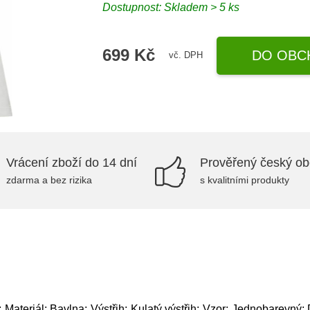
Dostupnost: Skladem > 5 ks
699 Kč
DO OBC
vč. DPH
Vrácení zboží do 14 dní
Prověřený český o
zdarma a bez rizika
s kvalitními produkty
Materiál: Bavlna; Výstřih: Kulatý výstřih; Vzor: Jednobarevný; D