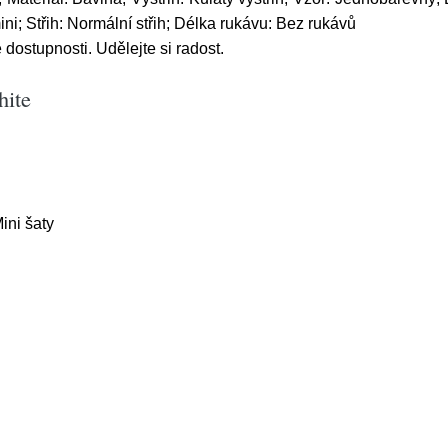
ni; Střih: Normální střih; Délka rukávu: Bez rukávů
dostupnosti. Udělejte si radost.
hite
ini šaty