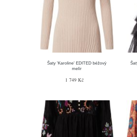
Šaty 'Karoline' EDITED béžový
Šat
melír
1 749 Kč