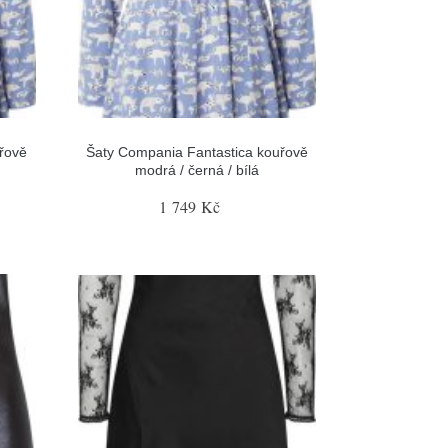
řově
Šaty Compania Fantastica kouřově
modrá / černá / bílá
1 749 Kč