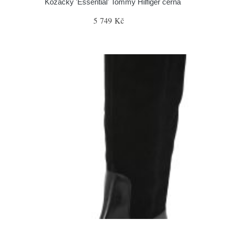
Kozačky 'Essential' Tommy Hilfiger černá
5 749 Kč