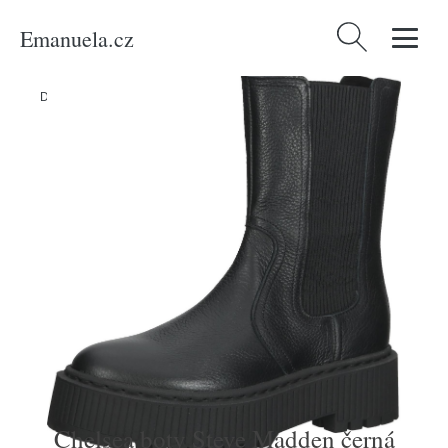
Emanuela.cz
Vyhledávání
Domů
/
Produkty
/
Ženy
/
Boty
/
Chelsea boty Steve Madden černá
Chelsea boty Steve Madden černá