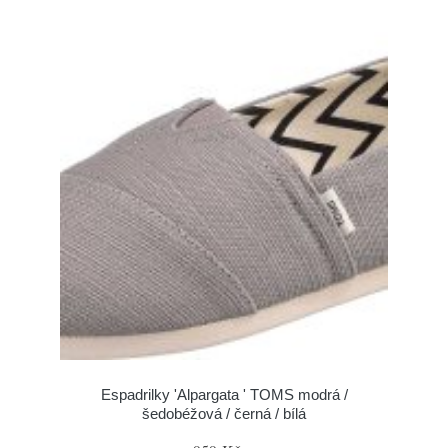
Espadrilky 'Alpargata ' TOMS modrá /
šedobéžová / černá / bílá