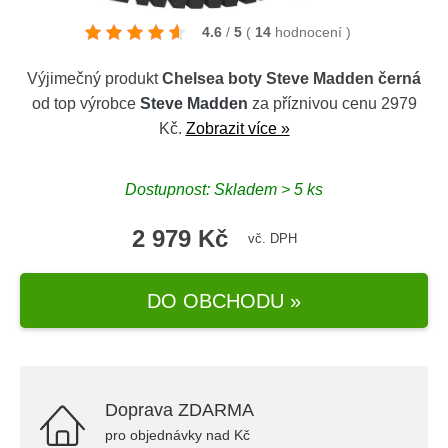
4.6
/
5
(
14
hodnocení
)
Výjimečný produkt
Chelsea boty Steve Madden černá
od top výrobce
Steve Madden
za příznivou cenu 2979
Kč.
Zobrazit více »
Dostupnost: Skladem > 5 ks
2 979 Kč
vč. DPH
DO OBCHODU »
Doprava ZDARMA
pro objednávky nad Kč