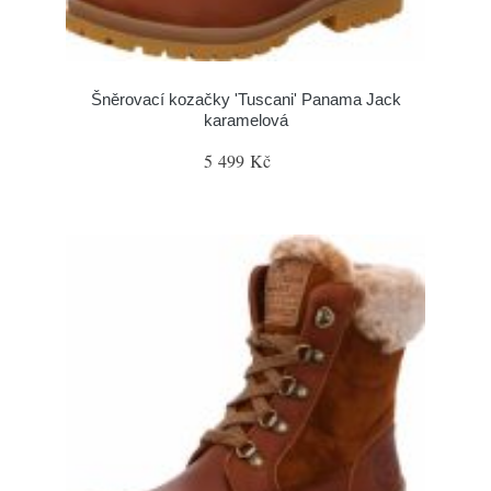
Šněrovací kozačky 'Tuscani' Panama Jack
karamelová
5 499 Kč