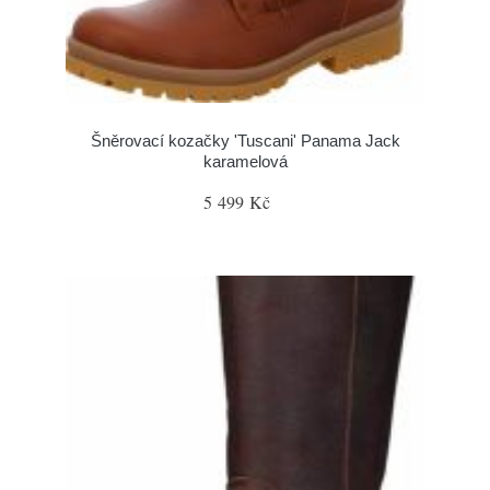
Šněrovací kozačky 'Tuscani' Panama Jack
karamelová
5 499 Kč