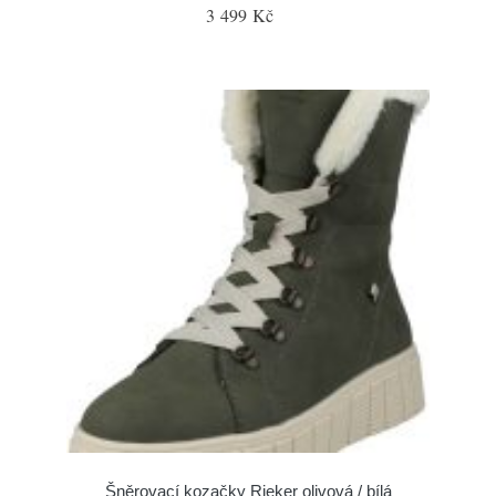
3 499 Kč
Šněrovací kozačky Rieker olivová / bílá