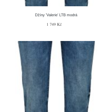
Džíny 'Valerie' LTB modrá
1 749 Kč