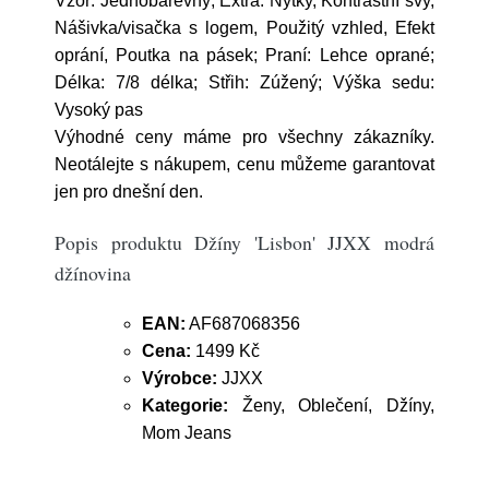
Vzor: Jednobarevný; Extra: Nýtky, Kontrastní švy,
Nášivka/visačka s logem, Použitý vzhled, Efekt
oprání, Poutka na pásek; Praní: Lehce oprané;
Délka: 7/8 délka; Střih: Zúžený; Výška sedu:
Vysoký pas
Výhodné ceny máme pro všechny zákazníky.
Neotálejte s nákupem, cenu můžeme garantovat
jen pro dnešní den.
Popis produktu Džíny 'Lisbon' JJXX modrá
džínovina
EAN:
AF687068356
Cena:
1499 Kč
Výrobce:
JJXX
Kategorie:
Ženy, Oblečení, Džíny,
Mom Jeans