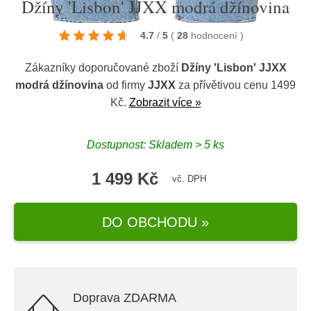
Džíny 'Lisbon' JJXX modrá džínovina
4.7
/
5
(
28
hodnocení
)
Zákazníky doporučované zboží
Džíny 'Lisbon' JJXX
modrá džínovina
od firmy
JJXX
za přívětivou cenu 1499
Kč.
Zobrazit více »
Dostupnost: Skladem > 5 ks
1 499 Kč
vč. DPH
DO OBCHODU »
Doprava ZDARMA