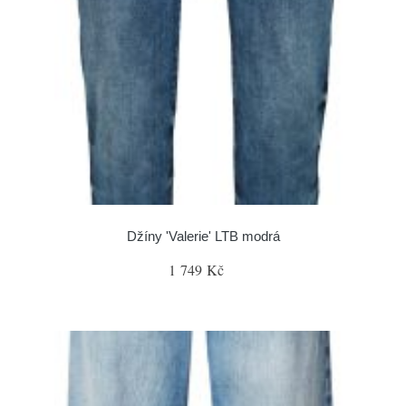
Džíny 'Valerie' LTB modrá
1 749 Kč