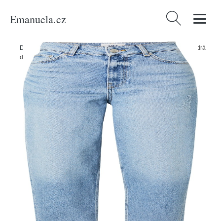
Emanuela.cz
Vyhledávání
Domů
/
Produkty
/
Ženy
/
Oblečení
/
Džíny
/
Džíny 'Lisbon' JJXX modrá
džínovina