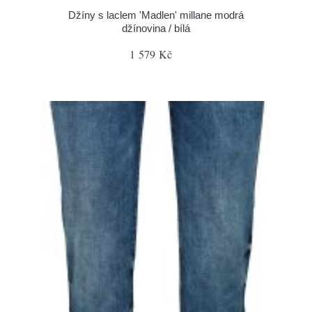
Džíny s laclem 'Madlen' millane modrá
džínovina / bílá
1 579 Kč