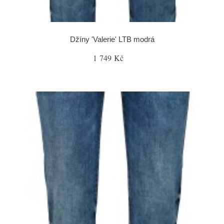
Džíny 'Valerie' LTB modrá
1 749 Kč