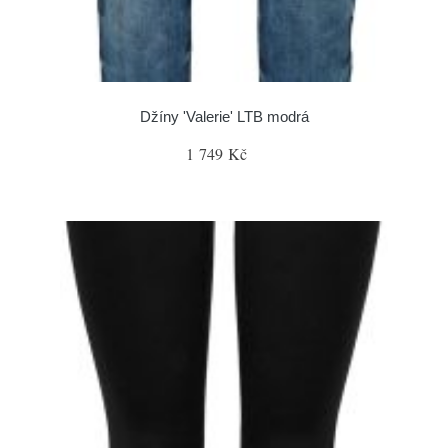
Džíny 'Valerie' LTB modrá
1 749 Kč