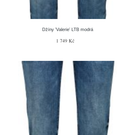
Džíny 'Valerie' LTB modrá
1 749 Kč