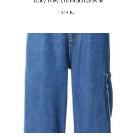
Džíny 'Roxy' LTB modrá džínovina
1 549 Kč