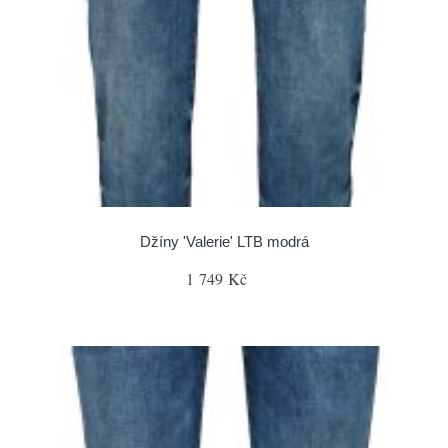
Džíny 'Valerie' LTB modrá
1 749 Kč