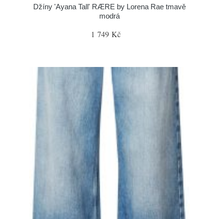
Džíny 'Ayana Tall' RÆRE by Lorena Rae tmavě
modrá
1 749 Kč