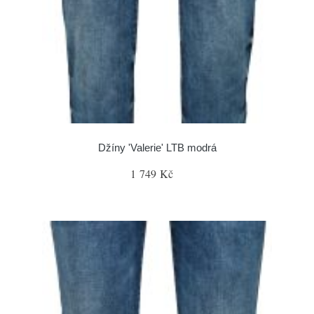
Džíny 'Valerie' LTB modrá
1 749 Kč