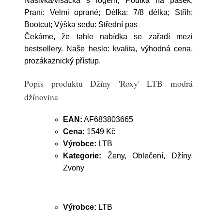
Nášivka/visačka s logem, Poutka na pásek;
Praní: Velmi oprané; Délka: 7/8 délka; Střih:
Bootcut; Výška sedu: Střední pas
Čekáme, že tahle nabídka se zařadí mezi
bestsellery. Naše heslo: kvalita, výhodná cena,
prozákaznický přístup.
Popis produktu Džíny 'Roxy' LTB modrá
džínovina
EAN:
AF683803665
Cena:
1549 Kč
Výrobce:
LTB
Kategorie:
Ženy, Oblečení, Džíny,
Zvony
Výrobce:
LTB