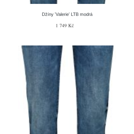
Džíny 'Valerie' LTB modrá
1 749 Kč