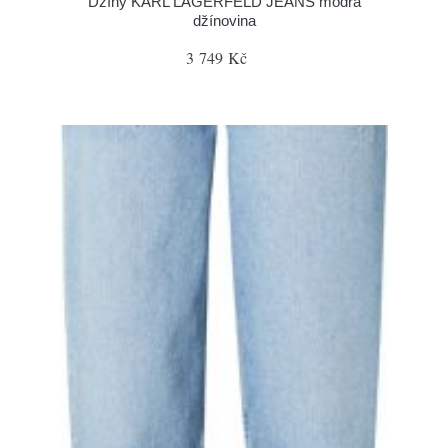
Džíny KARL LAGERFELD JEANS modrá
džínovina
3 749 Kč