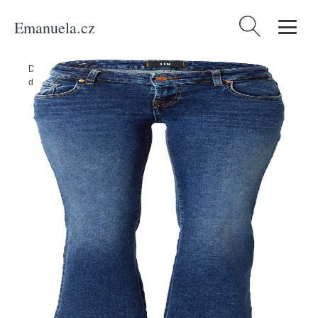
Emanuela.cz
Vyhledávání
Domů
/
Produkty
/
Ženy
/
Oblečení
/
Džíny
/
Džíny 'Roxy' LTB modrá
džínovina