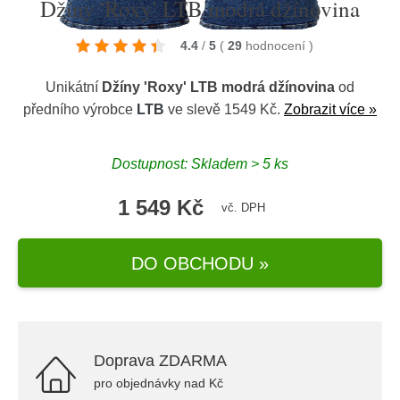
Džíny 'Roxy' LTB modrá džínovina
4.4
/
5
(
29
hodnocení
)
Unikátní
Džíny 'Roxy' LTB modrá džínovina
od
předního výrobce
LTB
ve slevě 1549 Kč.
Zobrazit více »
Dostupnost: Skladem > 5 ks
1 549 Kč
vč. DPH
DO OBCHODU »
Doprava ZDARMA
pro objednávky nad Kč