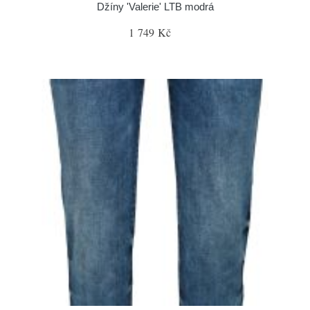
Džíny 'Valerie' LTB modrá
1 749 Kč