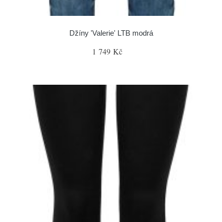
Džíny 'Valerie' LTB modrá
1 749 Kč