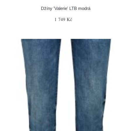
Džíny 'Valerie' LTB modrá
1 749 Kč