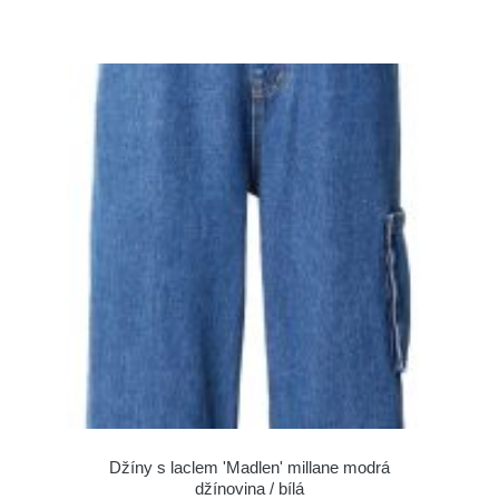
Džíny s laclem 'Madlen' millane modrá
džínovina / bílá