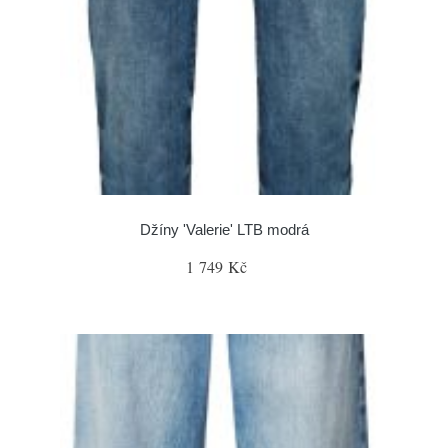
Džíny 'Valerie' LTB modrá
1 749 Kč