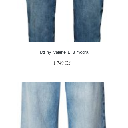
Džíny 'Valerie' LTB modrá
1 749 Kč