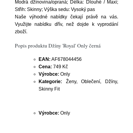
Modrá džínovina/opraná; Délka: Dlouhé / Maxi;
Střih: Skinny; Výška sedu: Vysoký pas
Naše výhodné nabídky čekají právě na vás.
Využijte nabídku dřív, než dojde k vyprodání
zboží.
Popis produktu Džíny 'Royal' Only černá
EAN:
AF678044456
Cena:
749 Kč
Výrobce:
Only
Kategorie:
Ženy, Oblečení, Džíny,
Skinny Fit
Výrobce:
Only