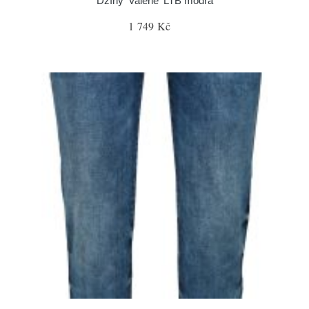
Džíny 'Valerie' LTB modrá
1 749 Kč