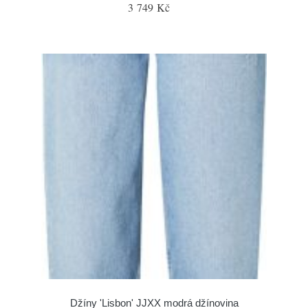
3 749 Kč
Džíny 'Lisbon' JJXX modrá džínovina