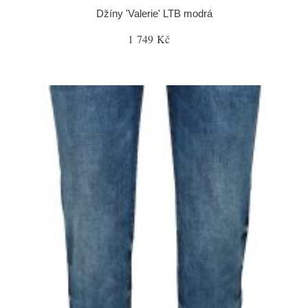
Džíny 'Valerie' LTB modrá
1 749 Kč