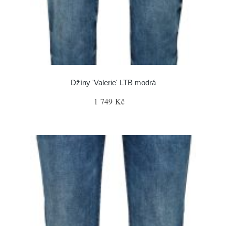
Džíny 'Valerie' LTB modrá
1 749 Kč