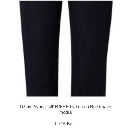
Džíny 'Ayana Tall' RÆRE by Lorena Rae tmavě
modrá
1 749 Kč