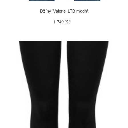
Džíny 'Valerie' LTB modrá
1 749 Kč