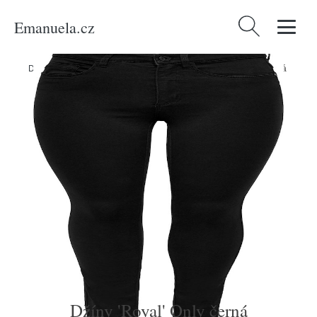
Emanuela.cz
Vyhledávání
Domů
/
Produkty
/
Ženy
/
Oblečení
/
Džíny
/
Džíny 'Royal' Only černá
Džíny 'Royal' Only černá