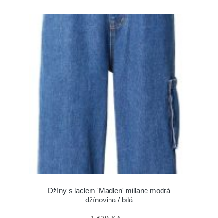
Džíny s laclem 'Madlen' millane modrá
džínovina / bílá
1 579 Kč