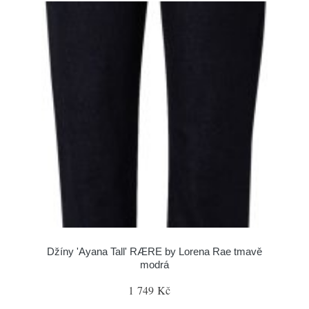
Džíny 'Ayana Tall' RÆRE by Lorena Rae tmavě
modrá
1 749 Kč