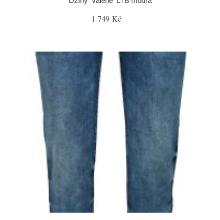
Džíny 'Valerie' LTB modrá
1 749 Kč