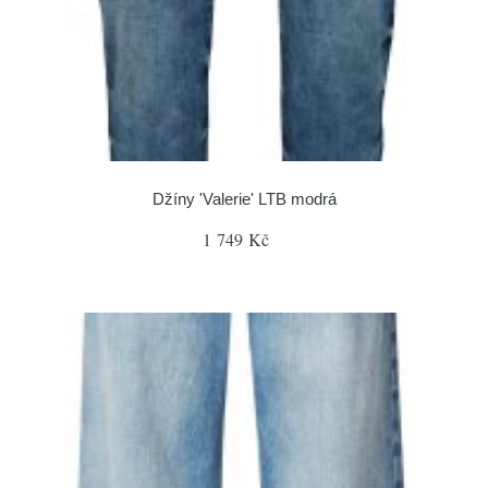
Džíny 'Valerie' LTB modrá
1 749 Kč