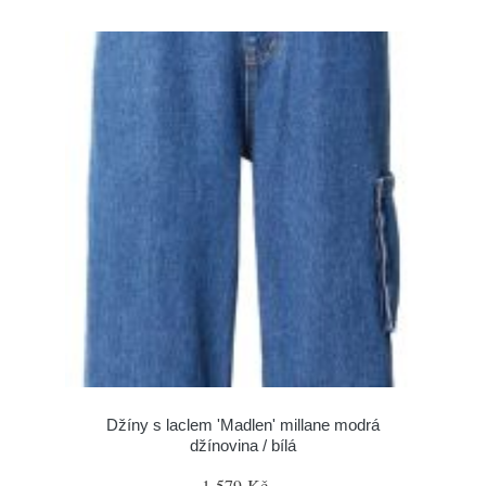
Džíny s laclem 'Madlen' millane modrá
džínovina / bílá
1 579 Kč