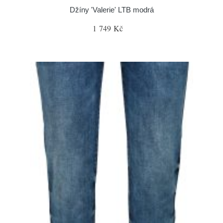
Džíny 'Valerie' LTB modrá
1 749 Kč