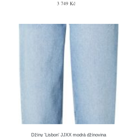
3 749 Kč
Džíny 'Lisbon' JJXX modrá džínovina