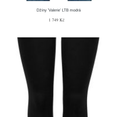
Džíny 'Valerie' LTB modrá
1 749 Kč