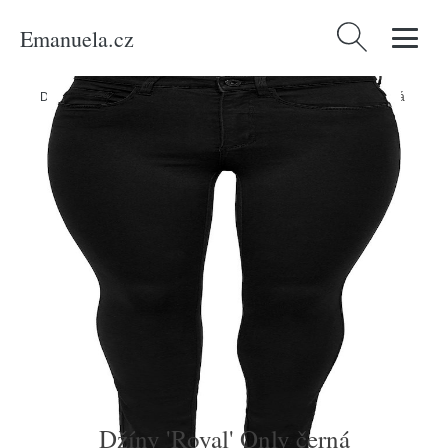
Emanuela.cz
Vyhledávání
Domů
/
Produkty
/
Ženy
/
Oblečení
/
Džíny
/
Džíny 'Royal' Only černá
Džíny 'Royal' Only černá