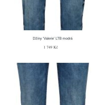
Džíny 'Valerie' LTB modrá
1 749 Kč