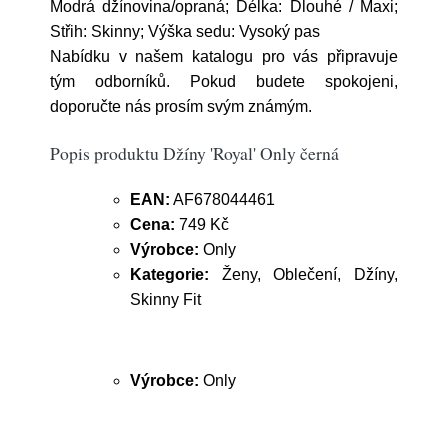
Modrá džínovina/opraná; Délka: Dlouhé / Maxi;
Střih: Skinny; Výška sedu: Vysoký pas
Nabídku v našem katalogu pro vás připravuje
tým odborníků. Pokud budete spokojeni,
doporučte nás prosím svým známým.
Popis produktu Džíny 'Royal' Only černá
EAN:
AF678044461
Cena:
749 Kč
Výrobce:
Only
Kategorie:
Ženy, Oblečení, Džíny,
Skinny Fit
Výrobce:
Only