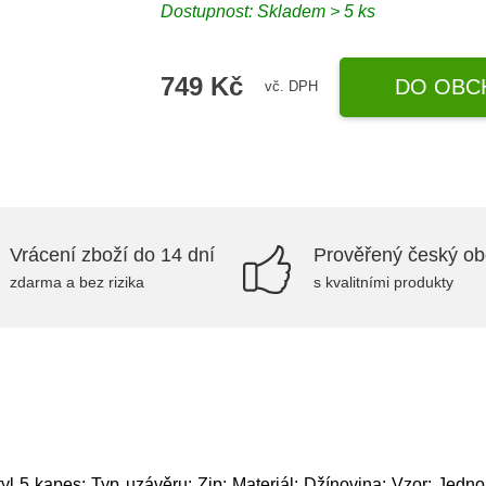
Dostupnost: Skladem > 5 ks
749 Kč
DO OBC
vč. DPH
Vrácení zboží do 14 dní
Prověřený český o
zdarma a bez rizika
s kvalitními produkty
tyl 5 kapes; Typ uzávěru: Zip; Materiál: Džínovina; Vzor: Jedn