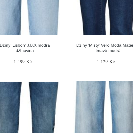
Džíny 'Lisbon' JJXX modrá
Džíny 'Misty' Vero Moda Mater
džínovina
tmavě modrá
1 499 Kč
1 129 Kč