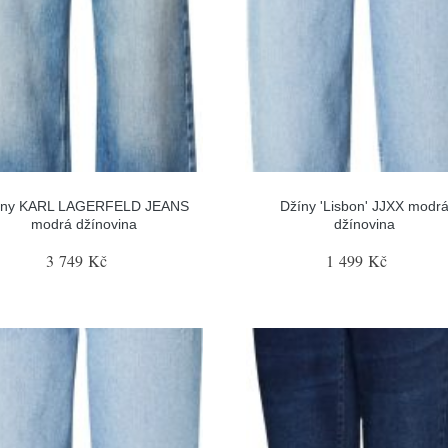
íny KARL LAGERFELD JEANS
Džíny 'Lisbon' JJXX modr
modrá džínovina
džínovina
3 749 Kč
1 499 Kč