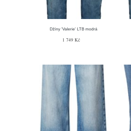
Džíny 'Valerie' LTB modrá
1 749 Kč