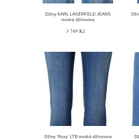
Džíny KARL LAGERFELD JEANS
Dží
modrá džínovina
3 749 Kč
Džíny 'Roxy' LTB modrá džínovina
Dž