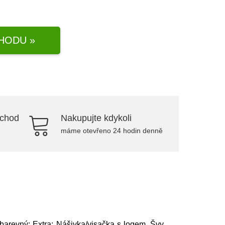
HODU »
bchod
Nakupujte kdykoli
máme otevřeno 24 hodin denně
obarevný; Extra: Nášivka/visačka s logem, Švy