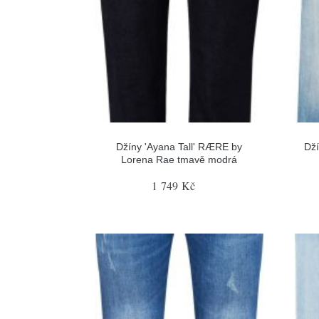
Džíny 'Ayana Tall' RÆRE by
Dž
Lorena Rae tmavě modrá
1 749 Kč