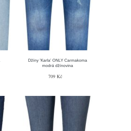
á
Džíny 'Karla' ONLY Carmakoma
modrá džínovina
709 Kč