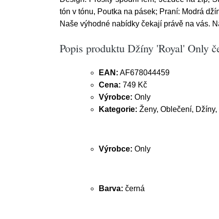
tón v tónu, Poutka na pásek; Praní: Modrá dží
Naše výhodné nabídky čekají právě na vás. Na
Popis produktu Džíny 'Royal' Only č
EAN:
AF678044459
Cena:
749 Kč
Výrobce:
Only
Kategorie:
Ženy, Oblečení, Džíny, 
Výrobce:
Only
Barva:
černá