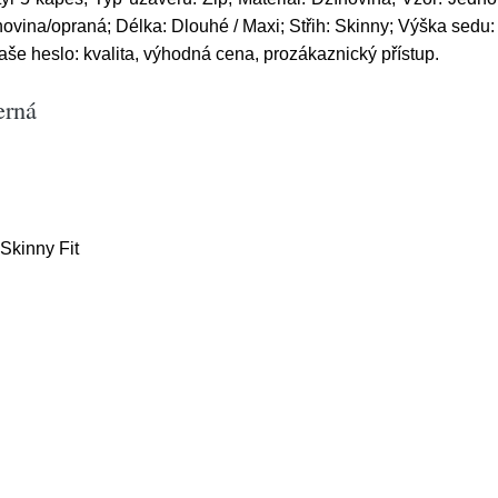
novina/opraná; Délka: Dlouhé / Maxi; Střih: Skinny; Výška sedu
še heslo: kvalita, výhodná cena, prozákaznický přístup.
erná
Skinny Fit