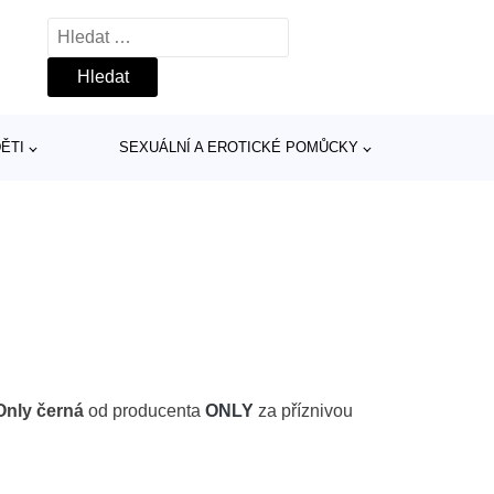
Vyhledávání
ĚTI
SEXUÁLNÍ A EROTICKÉ POMŮCKY
Only černá
od producenta
ONLY
za příznivou