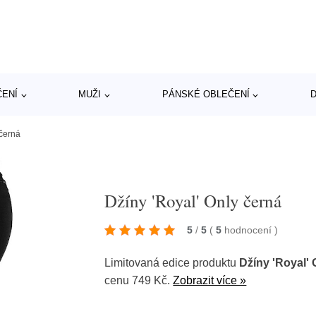
ČENÍ
MUŽI
PÁNSKÉ OBLEČENÍ
D
 černá
Džíny 'Royal' Only černá
5
/
5
(
5
hodnocení
)
Limitovaná edice produktu
Džíny 'Royal' 
cenu 749 Kč.
Zobrazit více »