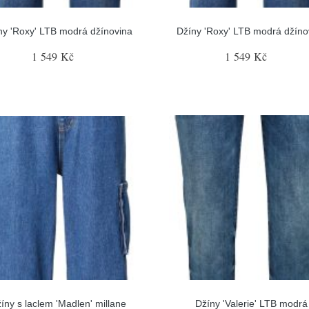
ny 'Roxy' LTB modrá džínovina
Džíny 'Roxy' LTB modrá džíno
1 549 Kč
1 549 Kč
íny s laclem 'Madlen' millane
Džíny 'Valerie' LTB modrá