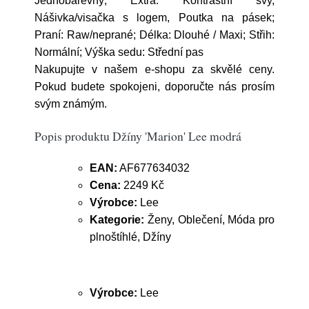
Jednobarevný; Extra: Kontrastní švy,
Nášivka/visačka s logem, Poutka na pásek;
Praní: Raw/neprané; Délka: Dlouhé / Maxi; Střih:
Normální; Výška sedu: Střední pas
Nakupujte v našem e-shopu za skvělé ceny.
Pokud budete spokojeni, doporučte nás prosím
svým známým.
Popis produktu Džíny 'Marion' Lee modrá
EAN:
AF677634032
Cena:
2249 Kč
Výrobce:
Lee
Kategorie:
Ženy, Oblečení, Móda pro
plnoštíhlé, Džíny
Výrobce:
Lee