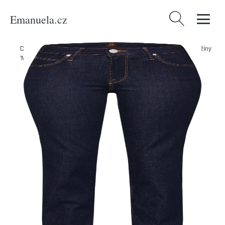
Emanuela.cz
Vyhledávání
Domů
/
Produkty
/
Ženy
/
Oblečení
/
Móda pro plnoštíhlé
/
Džíny
/
Džíny
'Marion' Lee modrá