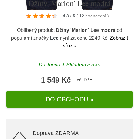
Džíny 'Marion' Lee modrá
4.3
/
5
(
12
hodnocení
)
Oblíbený produkt
Džíny 'Marion' Lee modrá
od
populární značky
Lee
nyní za cenu 2249 Kč.
Zobrazit
více »
Dostupnost: Skladem > 5 ks
1 549 Kč
vč. DPH
DO OBCHODU »
Doprava ZDARMA