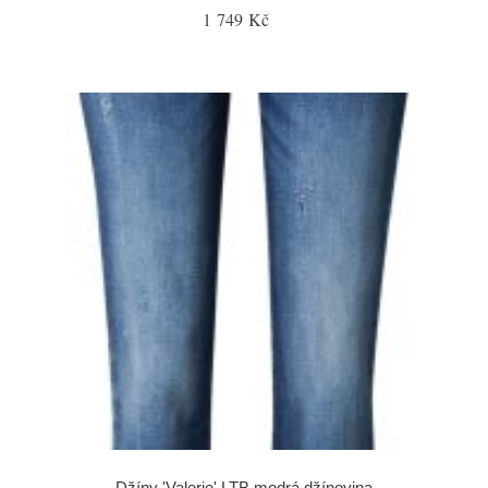
1 749 Kč
Džíny 'Valerie' LTB modrá džínovina