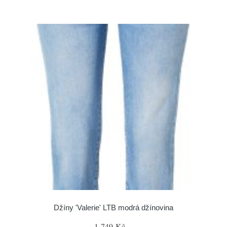
Džíny 'Valerie' LTB modrá džínovina
1 749 Kč