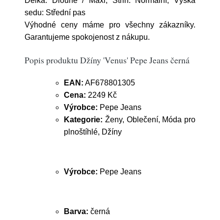
Délka: Dlouhé / Maxi; Střih: Normální; Výška
sedu: Střední pas
Výhodné ceny máme pro všechny zákazníky.
Garantujeme spokojenost z nákupu.
Popis produktu Džíny 'Venus' Pepe Jeans černá
EAN:
AF678801305
Cena:
2249 Kč
Výrobce:
Pepe Jeans
Kategorie:
Ženy, Oblečení, Móda pro
plnoštíhlé, Džíny
Výrobce:
Pepe Jeans
Barva:
černá