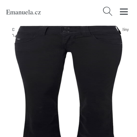
Emanuela.cz
Vyhledávání
Domů
/
Produkty
/
Ženy
/
Oblečení
/
Móda pro plnoštíhlé
/
Džíny
/
Džíny
'Venus' Pepe Jeans černá