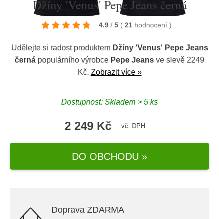
Džíny 'Venus' Pepe Jeans černá
4.9
/
5
(
21
hodnocení
)
Udělejte si radost produktem
Džíny 'Venus' Pepe Jeans
černá
populárního výrobce
Pepe Jeans
ve slevě 2249
Kč.
Zobrazit více »
Dostupnost: Skladem > 5 ks
2 249 Kč
vč. DPH
DO OBCHODU »
Doprava ZDARMA