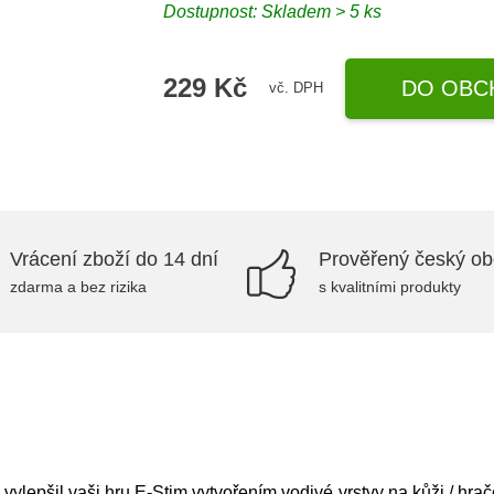
Dostupnost: Skladem > 5 ks
229 Kč
DO OBC
vč. DPH
Vrácení zboží do 14 dní
Prověřený český o
zdarma a bez rizika
s kvalitními produkty
epšil vaši hru E-Stim vytvořením vodivé vrstvy na kůži / hračce,