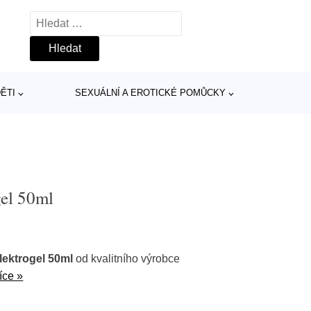
Vyhledávání
ĚTI
SEXUÁLNÍ A EROTICKÉ POMŮCKY
gel 50ml
lektrogel 50ml
od kvalitního výrobce
íce »