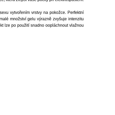
osexu vytvořením vrstvy na pokožce. Perfektní
 malé množství gelu výrazně zvyšuje intenzitu
dukt lze po použití snadno oopláchnout vlažnou