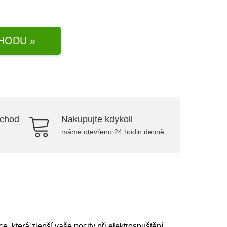
HODU »
bchod
Nakupujte kdykoli
máme otevřeno 24 hodin denně
 která zlepší vaše pocity při elektrospuštění.