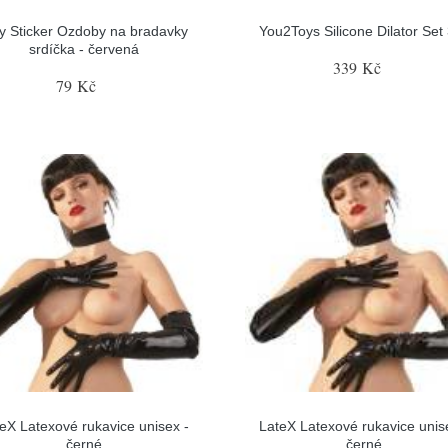
ty Sticker Ozdoby na bradavky
You2Toys Silicone Dilator Set
srdíčka - červená
339 Kč
79 Kč
eX Latexové rukavice unisex -
LateX Latexové rukavice unis
černé
černé