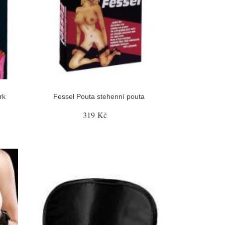
rk
Fessel Pouta stehenní pouta
319 Kč