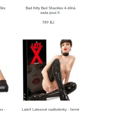
 3ks
Bad Kitty Bed Shackles 4-dílná
sada pout II.
589 Kč
ex -
LateX Latexové nadkolenky - černé