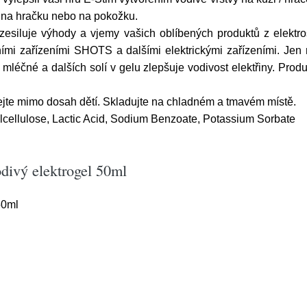
ě na hračku nebo na pokožku.
ý zesiluje výhody a vjemy vašich oblíbených produktů z elektr
ními zařízeními SHOTS a dalšími elektrickými zařízeními. Jen
y mléčné a dalších solí v gelu zlepšuje vodivost elektřiny. Pro
ejte mimo dosah dětí. Skladujte na chladném a tmavém místě.
lcellulose, Lactic Acid, Sodium Benzoate, Potassium Sorbate
divý elektrogel 50ml
50ml