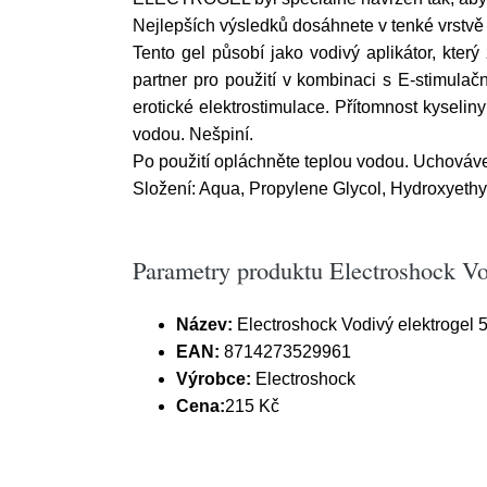
Nejlepších výsledků dosáhnete v tenké vrstv
Tento gel působí jako vodivý aplikátor, kter
partner pro použití v kombinaci s E-stimulač
erotické elektrostimulace. Přítomnost kyselin
vodou. Nešpiní.
Po použití opláchněte teplou vodou. Uchováv
Složení: Aqua, Propylene Glycol, Hydroxyethy
Parametry produktu Electroshock Vo
Název:
Electroshock Vodivý elektrogel 
EAN:
8714273529961
Výrobce:
Electroshock
Cena:
215 Kč