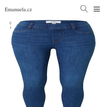
Emanuela.cz
Vyhledávání
Domů
/
Produkty
/
Ženy
/
Oblečení
/
Móda pro plnoštíhlé
/
Džíny
/
Jeggíny 'Eden' Dorothy Perkins modrá