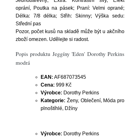
Jednobarevný; Extra: Kontrastní švy, Efekt
oprání, Poutka na pásek; Praní: Velmi oprané;
Délka: 7/8 délka; Střih: Skinny; Výška sedu:
Střední pas
Pozor, počet kusů na skladě může být u akčního
zboží omezen. Udělejte si radost.
Popis produktu Jeggíny 'Eden' Dorothy Perkins
modrá
EAN:
AF687073545
Cena:
999 Kč
Výrobce:
Dorothy Perkins
Kategorie:
Ženy, Oblečení, Móda pro
plnoštíhlé, Džíny
Výrobce:
Dorothy Perkins