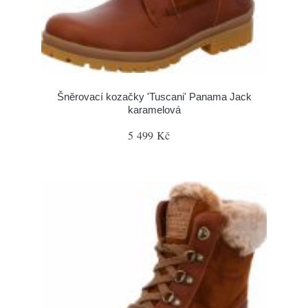
Šněrovací kozačky 'Tuscani' Panama Jack
karamelová
5 499 Kč