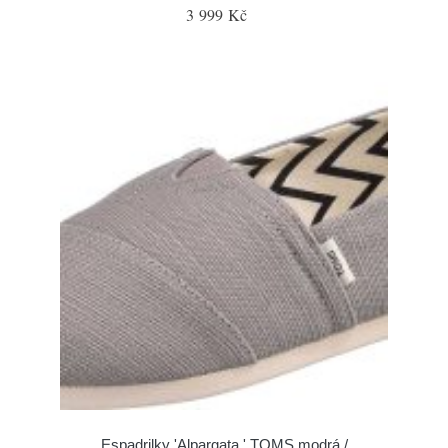
3 999 Kč
Espadrilky 'Alpargata ' TOMS modrá /