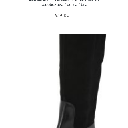
šedobéžová / černá / bílá
959 Kč