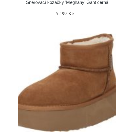
Šněrovací kozačky 'Meghany' Gant černá
5 499 Kč