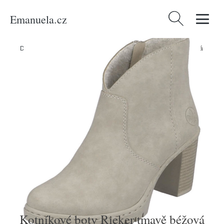
Emanuela.cz
Vyhledávání
Domů
/
Produkty
/
Ženy
/
Boty
/
Kotníkové boty Rieker tmavě béžová
Kotníkové boty Rieker tmavě béžová