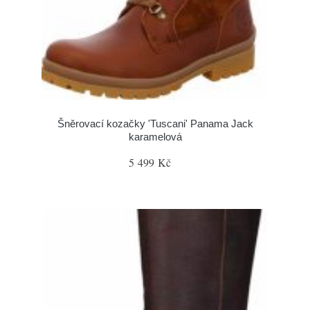
Šněrovací kozačky 'Tuscani' Panama Jack
karamelová
5 499 Kč